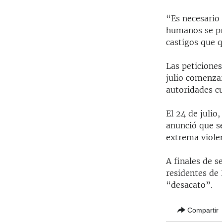
“Es necesario
humanos se pro
castigos que q
Las peticiones
julio comenza
autoridades c
El 24 de juli
anunció que s
extrema viole
A finales de s
residentes de 
“desacato”.
Compartir