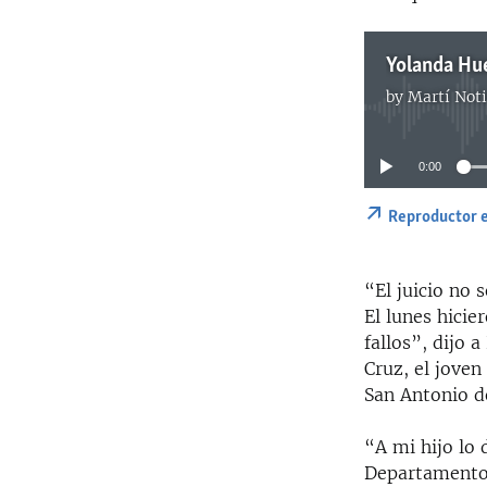
Yolanda Hue
by
Martí Noti
0:00
Reproductor 
“El juicio no 
El lunes hicie
fallos”, dijo 
Cruz, el joven
San Antonio de
“A mi hijo lo 
Departamento 