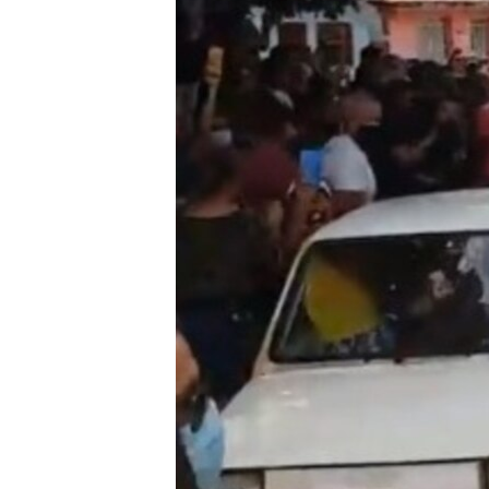
RADIO MARTÍ
ESPECIALES
MULTIMEDIA
ESPECIALES
EDITORIALES
LA REALIDAD DE LA VIVIENDA EN
CUBA
SER VIEJO EN CUBA
KENTU-CUBANO
LOS SANTOS DE HIALEAH
DESINFORMACIÓN RUSA EN
AMÉRICA LATINA
LA INVASIÓN DE RUSIA A UCRANIA