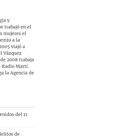
gía y
s trabajó en el
as mujeres el
emio a la
2005 viajó a
el Vázquez
sde 2008 trabaja
 Radio Martí.
ga la Agencia de
enidos del 11
elitos de