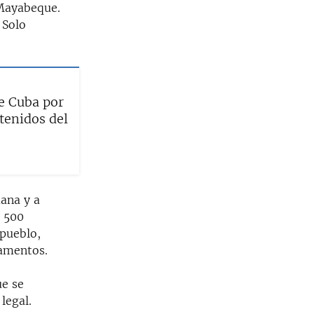
 Mayabeque.
 Solo
de Cuba por
etenidos del
mana y a
e 500
 pueblo,
camentos.
ue se
legal.