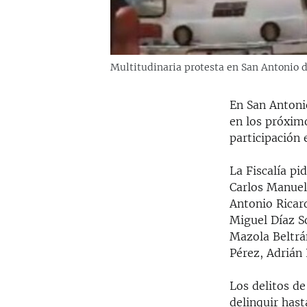
Multitudinaria protesta en San Antonio de 
En San Antonio
en los próximo
participación e
La Fiscalía pi
Carlos Manuel
Antonio Ricar
Miguel Díaz S
Mazola Beltrá
Pérez, Adrián
Los delitos de
delinquir hast