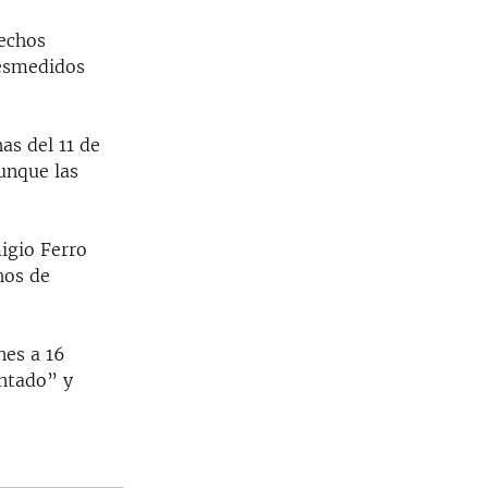
rechos
desmedidos
as del 11 de
unque las
igio Ferro
hos de
nes a 16
entado” y