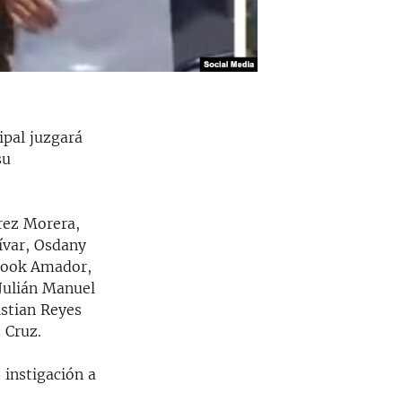
ipal juzgará
su
érez Morera,
ívar, Osdany
Brook Amador,
Julián Manuel
istian Reyes
 Cruz.
 instigación a