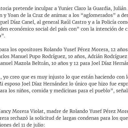
toria pretende inculpar a Yunier Claro la Guardia, Juliá
n y Yoan de la Cruz de animar a los “aglomerados” a den
uel Díaz Canel, al general Raúl Castro y a la Policía com
den económico social del país con” con la intención de c
o”.
 para los opositores Rolando Yusef Pérez Morera, 12 años
Carlos Manuel Pupo Rodríguez, 10 años, Adrián Rodríguez
Manuel Mazola Beltrán, 10 años y 12 para Joel Díaz Herná
, yo creo que es muy injusto lo que están haciendo con 
Mi esposo Joel Díaz Hernández lo único que hizo fue expr
para los niños, comida y medicinas para el pueblo”, señal
Nancy Morera Violat, madre de Rolando Yusef Pérez More
ra rechazó la solicitud de largas condenas para los que
ones del 11 de julio: