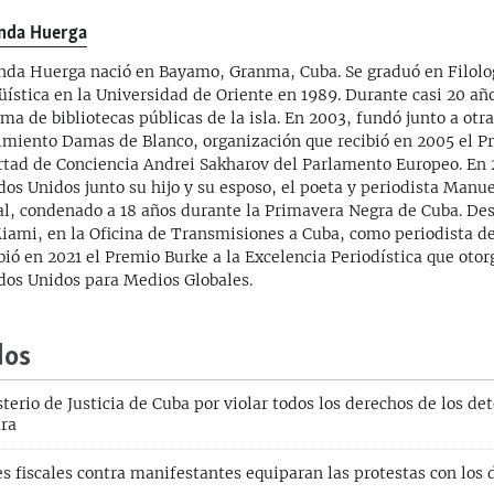
nda Huerga
nda Huerga nació en Bayamo, Granma, Cuba. Se graduó en Filolo
üística en la Universidad de Oriente en 1989. Durante casi 20 año
ema de bibliotecas públicas de la isla. En 2003, fundó junto a otr
miento Damas de Blanco, organización que recibió en 2005 el Pr
rtad de Conciencia Andrei Sakharov del Parlamento Europeo. En 
dos Unidos junto su hijo y su esposo, el poeta y periodista Manu
al, condenado a 18 años durante la Primavera Negra de Cuba. De
iami, en la Oficina de Transmisiones a Cuba, como periodista de
bió en 2021 el Premio Burke a la Excelencia Periodística que otor
dos Unidos para Medios Globales.
dos
terio de Justicia de Cuba por violar todos los derechos de los det
ara
 fiscales contra manifestantes equiparan las protestas con los d