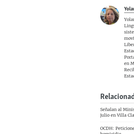
Yola
Yola
Ling
sist
movi
Libe
Esta
Port
en M
Reci
Esta
Relaciona
Señalan al Minis
julio en Villa Cl
OCDH: Peticiones