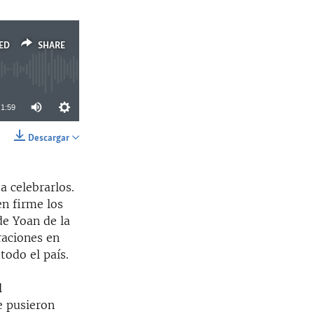
ED
SHARE
1:59
Descargar
SHARE
a celebrarlos.
en firme los
de Yoan de la
raciones en
todo el país.
l
e pusieron