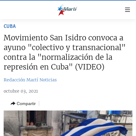
Enlaces
de
accesibilidad
CUBA
TITULARES
Ir
Movimiento San Isidro convoca a
al
CUBA
ayuno "colectivo y transnacional"
contenido
ESTADOS UNIDOS
principal
CUBA
contra la "normalización de la
Ir
AMÉRICA LATINA
represión en Cuba" (VIDEO)
DERECHOS HUMANOS
ESTADOS UNIDOS
a
INMIGRACIÓN
la
#11JCUBA, 5 AÑOS DESPUÉS
AMÉRICA 250
Redacción Martí Noticias
navegación
MUNDO
INFORME DEL DEPARTAMENTO DE ESTADO DE EEUU
principal
octubre 03, 2021
SOBRE CUBA
DEPORTES
Ir
Compartir
a
ARTE Y ENTRETENIMIENTO
la
OPINIÓN GRÁFICA
búsqueda
AUDIOVISUALES MARTÍ