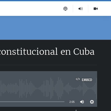
constitucional en Cuba
EMBED
able
2:05