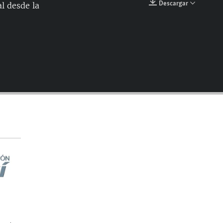
Descargar
l desde la
EMBED