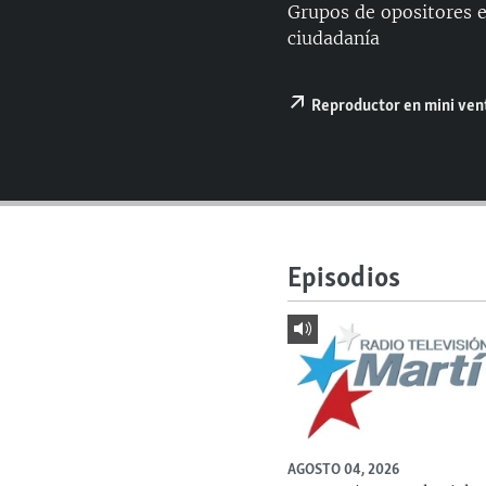
RADIO MARTÍ
Grupos de opositores 
ciudadanía
ESPECIALES
MULTIMEDIA
ESPECIALES
Reproductor en mini ve
EDITORIALES
LA REALIDAD DE LA VIVIENDA EN
CUBA
SER VIEJO EN CUBA
KENTU-CUBANO
LOS SANTOS DE HIALEAH
Episodios
DESINFORMACIÓN RUSA EN
AMÉRICA LATINA
LA INVASIÓN DE RUSIA A UCRANIA
AGOSTO 04, 2026