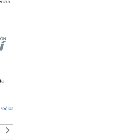
encia
ía
isodios