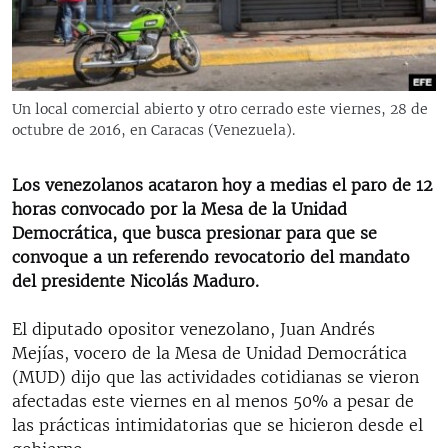
RADIO MARTÍ
ESPECIALES
MULTIMEDIA
ESPECIALES
Un local comercial abierto y otro cerrado este viernes, 28 de
EDITORIALES
LA REALIDAD DE LA VIVIENDA EN CUBA
octubre de 2016, en Caracas (Venezuela).
SER VIEJO EN CUBA
SÍGUENOS
Los venezolanos acataron hoy a medias el paro de 12
KENTU-CUBANO
horas convocado por la Mesa de la Unidad
Democrática, que busca presionar para que se
LOS SANTOS DE HIALEAH
convoque a un referendo revocatorio del mandato
DESINFORMACIÓN RUSA EN AMÉRICA LATINA
del presidente Nicolás Maduro.
LA INVASIÓN DE RUSIA A UCRANIA
El diputado opositor venezolano, Juan Andrés
Mejías, vocero de la Mesa de Unidad Democrática
(MUD) dijo que las actividades cotidianas se vieron
afectadas este viernes en al menos 50% a pesar de
las prácticas intimidatorias que se hicieron desde el