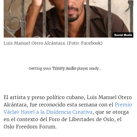
RADIO MARTÍ
ESPECIALES
MULTIMEDIA
ESPECIALES
EDITORIALES
LA REALIDAD DE LA VIVIENDA EN CUBA
Luis Manuel Otero Alcántara. (Foto: Facebook)
SER VIEJO EN CUBA
SÍGUENOS
KENTU-CUBANO
Getting your
Trinity Audio
player ready...
LOS SANTOS DE HIALEAH
DESINFORMACIÓN RUSA EN AMÉRICA LATINA
LA INVASIÓN DE RUSIA A UCRANIA
El artista y preso político cubano, Luis Manuel Otero
Alcántara, fue reconocido esta semana con el
Premio
Václav Havel a la Disidencia Creativa
, que se otorga
en el contexto del Foro de Libertades de Oslo, el
Oslo Freedom Forum.