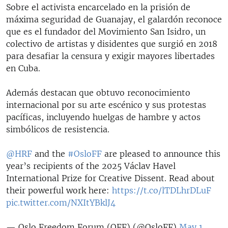
Sobre el activista encarcelado en la prisión de
máxima seguridad de Guanajay, el galardón reconoce
que es el fundador del Movimiento San Isidro, un
colectivo de artistas y disidentes que surgió en 2018
para desafiar la censura y exigir mayores libertades
en Cuba.
Además destacan que obtuvo reconocimiento
internacional por su arte escénico y sus protestas
pacíficas, incluyendo huelgas de hambre y actos
simbólicos de resistencia.
@HRF
and the
#OsloFF
are pleased to announce this
year’s recipients of the 2025 Václav Havel
International Prize for Creative Dissent. Read about
their powerful work here:
https://t.co/lTDLhrDLuF
pic.twitter.com/NXItYBklJ4
— Oslo Freedom Forum (OFF) (@OsloFF)
May 1,