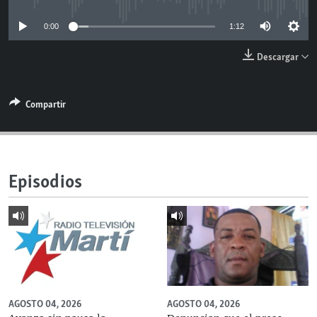
RADIO MARTÍ
0:00
1:12
ESPECIALES
Descargar
MULTIMEDIA
ESPECIALES
EDITORIALES
LA REALIDAD DE LA VIVIENDA EN CUBA
Compartir
SER VIEJO EN CUBA
SÍGUENOS
KENTU-CUBANO
LOS SANTOS DE HIALEAH
Episodios
DESINFORMACIÓN RUSA EN AMÉRICA LATINA
LA INVASIÓN DE RUSIA A UCRANIA
AGOSTO 04, 2026
AGOSTO 04, 2026