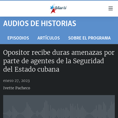
Enlaces
de
accesibilidad
AUDIOS DE HISTORIAS
TITULARES
Ir
al
CUBA
EPISODIOS
ARTÍCULOS
SOBRE EL PROGRAMA
contenido
ESTADOS UNIDOS
principal
CUBA
Opositor recibe duras amenazas por
Ir
AMÉRICA LATINA
DERECHOS HUMANOS
ESTADOS UNIDOS
parte de agentes de la Seguridad
a
INMIGRACIÓN
la
#11JCUBA, 5 AÑOS DESPUÉS
AMÉRICA 250
del Estado cubana
navegación
MUNDO
INFORME DEL DEPARTAMENTO DE ESTADO DE EEUU
principal
enero 27, 2023
SOBRE CUBA
DEPORTES
Ir
Ivette Pacheco
a
ARTE Y ENTRETENIMIENTO
la
OPINIÓN GRÁFICA
búsqueda
AUDIOVISUALES MARTÍ
No media source currently available