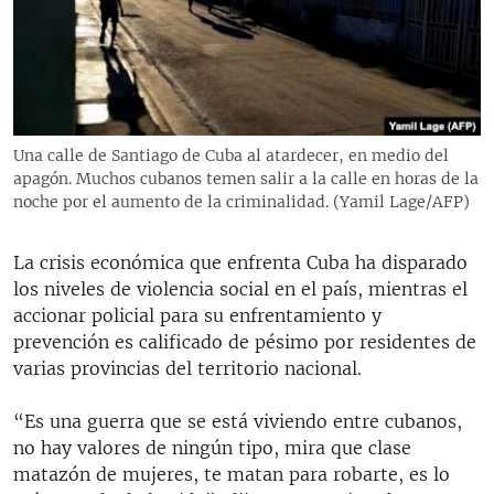
RADIO MARTÍ
ESPECIALES
MULTIMEDIA
ESPECIALES
EDITORIALES
LA REALIDAD DE LA VIVIENDA EN CUBA
Una calle de Santiago de Cuba al atardecer, en medio del
apagón. Muchos cubanos temen salir a la calle en horas de la
SER VIEJO EN CUBA
SÍGUENOS
noche por el aumento de la criminalidad. (Yamil Lage/AFP)
KENTU-CUBANO
LOS SANTOS DE HIALEAH
La crisis económica que enfrenta Cuba ha disparado
los niveles de violencia social en el país, mientras el
DESINFORMACIÓN RUSA EN AMÉRICA LATINA
accionar policial para su enfrentamiento y
LA INVASIÓN DE RUSIA A UCRANIA
prevención es calificado de pésimo por residentes de
varias provincias del territorio nacional.
“Es una guerra que se está viviendo entre cubanos,
no hay valores de ningún tipo, mira que clase
matazón de mujeres, te matan para robarte, es lo