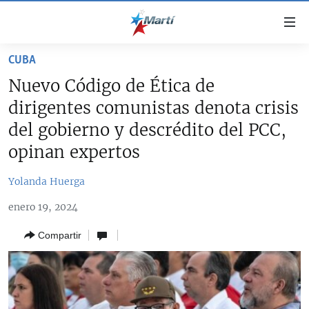
Enlaces
de
accesibilidad
CUBA
TITULARES
Ir
Nuevo Código de Ética de
al
CUBA
dirigentes comunistas denota crisis
contenido
ESTADOS UNIDOS
principal
CUBA
del gobierno y descrédito del PCC,
Ir
AMÉRICA LATINA
opinan expertos
DERECHOS HUMANOS
ESTADOS UNIDOS
a
INMIGRACIÓN
la
#11JCUBA, 5 AÑOS DESPUÉS
AMÉRICA 250
Yolanda Huerga
navegación
MUNDO
INFORME DEL DEPARTAMENTO DE ESTADO DE EEUU
principal
enero 19, 2024
SOBRE CUBA
DEPORTES
Ir
Compartir
a
ARTE Y ENTRETENIMIENTO
la
OPINIÓN GRÁFICA
búsqueda
AUDIOVISUALES MARTÍ