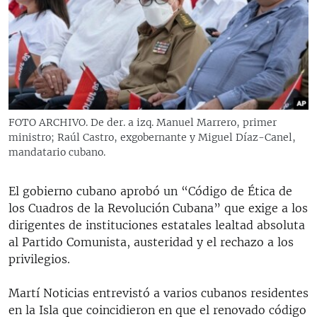
RADIO MARTÍ
ESPECIALES
MULTIMEDIA
ESPECIALES
EDITORIALES
LA REALIDAD DE LA VIVIENDA EN CUBA
SER VIEJO EN CUBA
FOTO ARCHIVO. De der. a izq. Manuel Marrero, primer
SÍGUENOS
ministro; Raúl Castro, exgobernante y Miguel Díaz-Canel,
KENTU-CUBANO
mandatario cubano.
LOS SANTOS DE HIALEAH
El gobierno cubano aprobó un “Código de Ética de
DESINFORMACIÓN RUSA EN AMÉRICA LATINA
los Cuadros de la Revolución Cubana” que exige a los
LA INVASIÓN DE RUSIA A UCRANIA
dirigentes de instituciones estatales lealtad absoluta
al Partido Comunista, austeridad y el rechazo a los
privilegios.
Martí Noticias entrevistó a varios cubanos residentes
en la Isla que coincidieron en que el renovado código