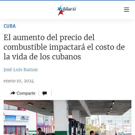
Enlaces
de
accesibilidad
CUBA
TITULARES
Ir
El aumento del precio del
al
CUBA
combustible impactará el costo de
contenido
ESTADOS UNIDOS
principal
CUBA
la vida de los cubanos
Ir
AMÉRICA LATINA
DERECHOS HUMANOS
ESTADOS UNIDOS
a
José Luis Ramos
INMIGRACIÓN
la
#11JCUBA, 5 AÑOS DESPUÉS
AMÉRICA 250
enero 10, 2024
navegación
MUNDO
INFORME DEL DEPARTAMENTO DE ESTADO DE EEUU
principal
SOBRE CUBA
Compartir
DEPORTES
Ir
a
ARTE Y ENTRETENIMIENTO
la
OPINIÓN GRÁFICA
búsqueda
AUDIOVISUALES MARTÍ