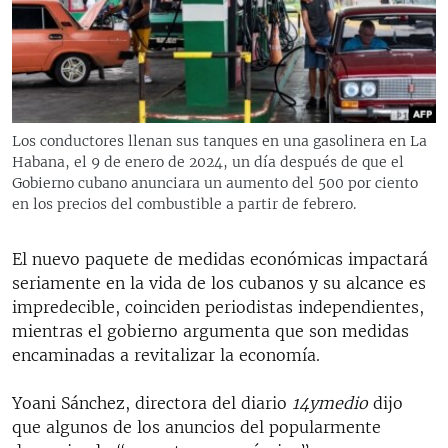
RADIO MARTÍ
ESPECIALES
MULTIMEDIA
ESPECIALES
EDITORIALES
LA REALIDAD DE LA VIVIENDA EN CUBA
Los conductores llenan sus tanques en una gasolinera en La
Habana, el 9 de enero de 2024, un día después de que el
SER VIEJO EN CUBA
SÍGUENOS
Gobierno cubano anunciara un aumento del 500 por ciento
KENTU-CUBANO
en los precios del combustible a partir de febrero.
LOS SANTOS DE HIALEAH
El nuevo paquete de medidas económicas impactará
DESINFORMACIÓN RUSA EN AMÉRICA LATINA
seriamente en la vida de los cubanos y su alcance es
impredecible, coinciden periodistas independientes,
LA INVASIÓN DE RUSIA A UCRANIA
mientras el gobierno argumenta que son medidas
encaminadas a revitalizar la economía.
Yoani Sánchez, directora del diario
14ymedio
dijo
que algunos de los anuncios del popularmente