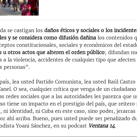
da se castigan los
daños éticos y sociales o los incident
les y se considera como difusión dañina
los contenidos 
ceptos constitucionales, sociales y económicos del estad
 u otros actos que alteren el orden público
; difundan m
 a la violencia, accidentes de cualquier tipo que afecten
as personas”.
aís, lea usted Partido Comunista, lea usted Raúl Castro 
nel. O sea, cualquier crítica que venga de un ciudadano
as redes sociales que a las autoridades les parezca que u
o tiene un impacto en el prestigio del país, que reitero 
n, ni identidad, ni Cuba en este caso, sino poder, jerarcas
por ahí arriba. Bueno, pues usted puede ser penalizado 
iodista Yoani Sánchez, en su podcast
Ventana 14
.