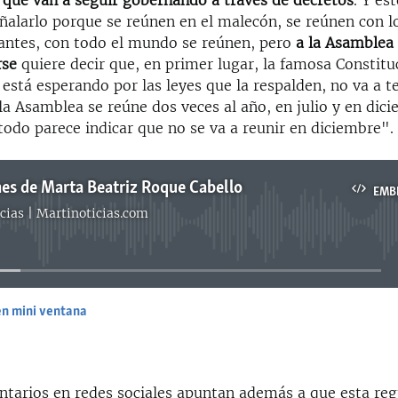
r que van a seguir gobernando a través de decretos
. Y es
ñalarlo porque se reúnen en el malecón, se reúnen con l
iantes, con todo el mundo se reúnen, pero
a la Asamblea
rse
quiere decir que, en primer lugar, la famosa Constitu
está esperando por las leyes que la respalden, no va a t
la Asamblea se reúne dos veces al año, en julio y en dici
 todo parece indicar que no se va a reunir en diciembre".
es de Marta Beatriz Roque Cabello
EMB
cias | Martinoticias.com
No media source currently available
en mini ventana
EMBED
tarios en redes sociales apuntan además a que esta reg