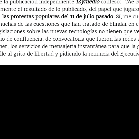
de la publicación independiente
14ymedio
confesó: “Me cu
lmente el resultado de lo publicado, del papel que jugar
n
las protestas populares del 11 de julio pasado
. Sí, me c
muchas de las cuestiones que han tratado de blindar en 
islaciones sobre las nuevas tecnologías no tienen que ve
cio de confluencia, de convocatoria que fueron las redes s
net, los servicios de mensajería instantánea para que la 
alle al grito de libertad y pidiendo la renuncia del Ejecut