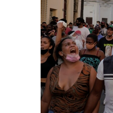
RADIO MARTÍ
ESPECIALES
MULTIMEDIA
ESPECIALES
EDITORIALES
LA REALIDAD DE LA VIVIENDA EN
CUBA
SER VIEJO EN CUBA
KENTU-CUBANO
LOS SANTOS DE HIALEAH
DESINFORMACIÓN RUSA EN
AMÉRICA LATINA
LA INVASIÓN DE RUSIA A UCRANIA