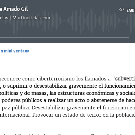
e Amado Gil
EMB
cias | Martinoticias.com
No media source currently available
en mini ventana
EMBED
reconoce como ciberterrorismo los llamados a "
subverti
, o suprimir o desestabilizar gravemente el funcionamie
políticas y de masas, las estructuras económicas y social
s poderes públicos a realizar un acto o abstenerse de hac
 paz pública. Desestabilizar gravemente el funcionamie
nternacional. Provocar un estado de terror en la poblaci
.