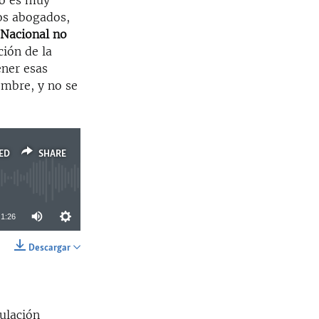
to es muy
os abogados,
 Nacional no
ción de la
ener esas
embre, y no se
ED
SHARE
1:26
Descargar
SHARE
ulación