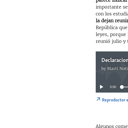
parece indica
importante se
con los estud
la dejan reuni
República que 
leyes, porque 
reunió julio y
Declaracion
by
Martí Noti
0:00
Reproductor 
Algunos comen