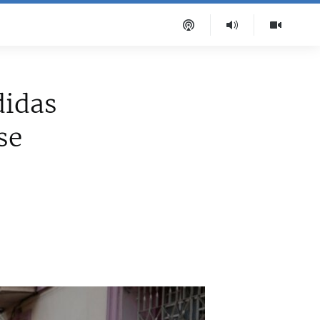
didas
se