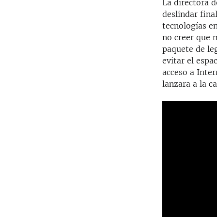
La directora 
deslindar fina
tecnologías e
no creer que 
paquete de leg
evitar el espa
acceso a Inter
lanzara a la c