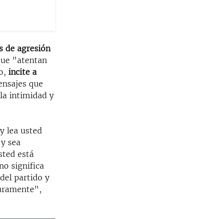
es de agresión
que "atentan
o,
incite a
ensajes que
 la intimidad y
y lea usted
 y sea
sted está
no significa
 del partido y
duramente",