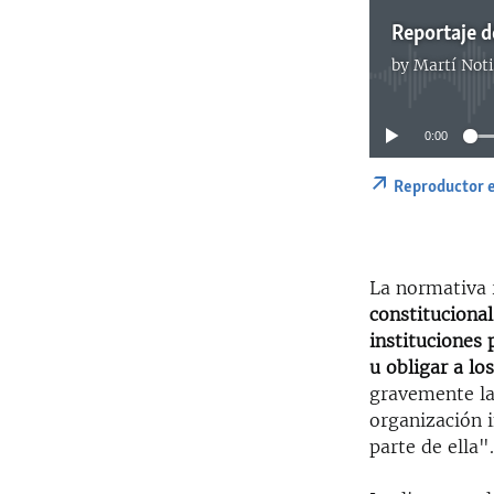
Reportaje d
by
Martí Noti
0:00
Reproductor 
La normativa 
constitucional
instituciones 
u obligar a lo
gravemente la
organización i
parte de ella"