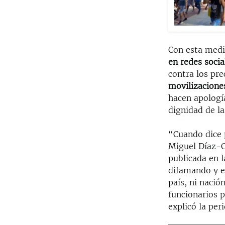
Con esta medi
en redes socia
contra los pre
movilizaciones
hacen apología
dignidad de l
“Cuando dice p
Miguel Díaz-Ca
publicada en l
difamando y es
país, ni nació
funcionarios 
explicó la per