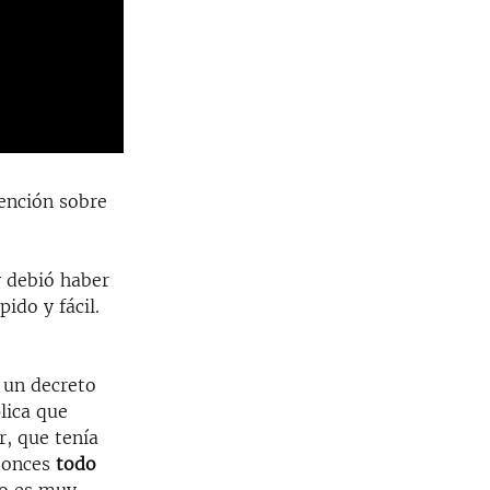
ención sobre
y debió haber
ido y fácil.
n un decreto
plica que
, que tenía
ntonces
todo