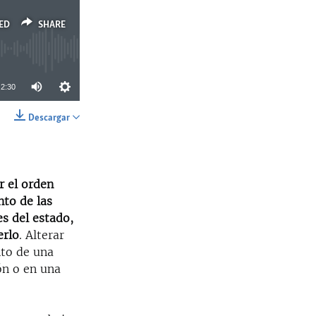
ED
SHARE
2:30
Descargar
SHARE
r el orden
nto de las
es del estado,
erlo
. Alterar
nto de una
ón o en una