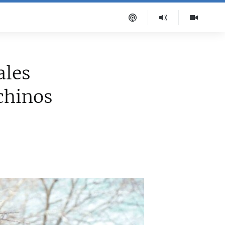
ales
 chinos