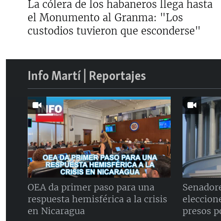
La cólera de los habaneros llega hasta
el Monumento al Granma: "Los
custodios tuvieron que esconderse"
Info Martí | Reportajes
OEA da primer paso para una
Senador
respuesta hemisférica a la crisis
eleccione
en Nicaragua
presos p