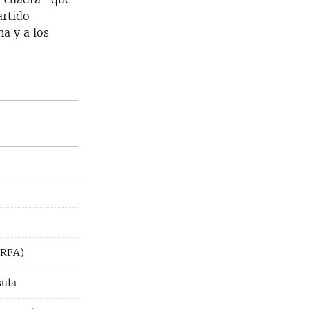
artido
a y a los
(RFA)
sula