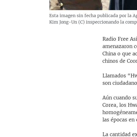
Esta imagen sin fecha publicada por la A
Kim Jong-Un (C) inspeccionando la compa
Radio Free As
amenazaron co
China o que a
chinos de Core
Llamados “Hwa
son ciudadano
Aún cuando su
Corea, los Hw
homogéneament
las épocas en
La cantidad e