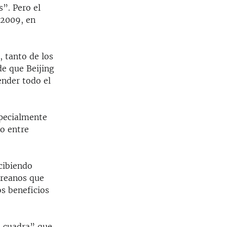
”. Pero el
 2009, en
 tanto de los
e que Beijing
ender todo el
specialmente
io entre
cibiendo
oreanos que
os beneficios
e cuadra” que