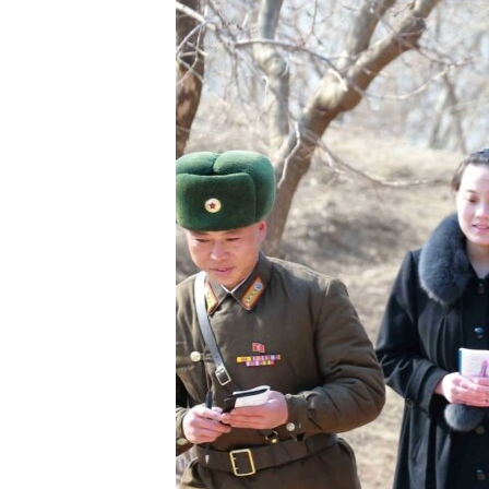
RADIO MARTÍ
ESPECIALES
MULTIMEDIA
ESPECIALES
EDITORIALES
LA REALIDAD DE LA VIVIENDA EN
CUBA
SER VIEJO EN CUBA
KENTU-CUBANO
LOS SANTOS DE HIALEAH
DESINFORMACIÓN RUSA EN
AMÉRICA LATINA
LA INVASIÓN DE RUSIA A UCRANIA