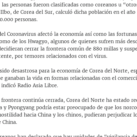
 las personas fueron clasificadas como coreanos u “otros
IIbo, de Corea del Sur, calculó dicha población en el año
10.000 personas.
el Coronavirus afectó la economía así como las fortunas,
omo de los Hwagyo, algunos de quienes sufren más desd
ecidieran cerrar la frontera común de 880 millas y susp
ente, por temores relacionados con el virus.
sido desastrosa para la economía de Corea del Norte, e
se ganaban la vida en formas relacionadas con el comerc
indicó Radio Asia Libre.
 frontera continúa cerrada, Corea del Norte ha estado re
a y Pyongyang podría estar preocupado de que los norc
ostilidad hacia China y los chinos, pudieran perjudicar l
 China.
eanos han declarado que hay unidades de “vigilancia d