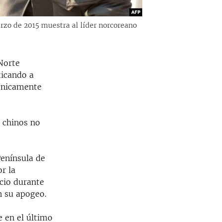
rzo de 2015 muestra al líder norcoreano
Norte
ticando a
étnicamente
 chinos no
Península de
r la
cio durante
n su apogeo.
 en el último