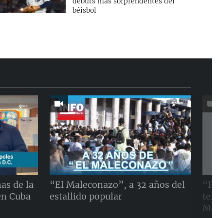
debuts más sorprendentes del
béisbol
as de la
“El Maleconazo”, a 32 años del
“Pe
en Cuba
estallido popular
ter
Mal