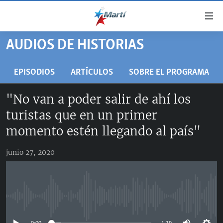
Enlaces
de
accesibilidad
AUDIOS DE HISTORIAS
TITULARES
Ir
al
CUBA
EPISODIOS
ARTÍCULOS
SOBRE EL PROGRAMA
contenido
ESTADOS UNIDOS
principal
CUBA
"No van a poder salir de ahí los
Ir
AMÉRICA LATINA
DERECHOS HUMANOS
ESTADOS UNIDOS
turistas que en un primer
a
INMIGRACIÓN
la
#11JCUBA, 5 AÑOS DESPUÉS
AMÉRICA 250
momento estén llegando al país"
navegación
MUNDO
INFORME DEL DEPARTAMENTO DE ESTADO DE EEUU
principal
junio 27, 2020
SOBRE CUBA
DEPORTES
Ir
a
ARTE Y ENTRETENIMIENTO
la
OPINIÓN GRÁFICA
búsqueda
No media source currently available
AUDIOVISUALES MARTÍ