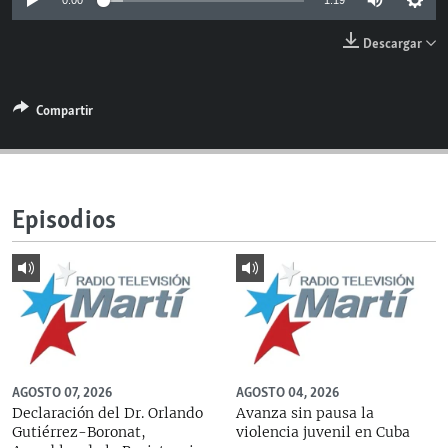
0:00
1:19
RADIO MARTÍ
Descargar
ESPECIALES
MULTIMEDIA
ESPECIALES
Compartir
EDITORIALES
LA REALIDAD DE LA VIVIENDA EN CUBA
SER VIEJO EN CUBA
SÍGUENOS
KENTU-CUBANO
Episodios
LOS SANTOS DE HIALEAH
DESINFORMACIÓN RUSA EN AMÉRICA LATINA
LA INVASIÓN DE RUSIA A UCRANIA
AGOSTO 07, 2026
AGOSTO 04, 2026
Declaración del Dr. Orlando
Avanza sin pausa la
Gutiérrez-Boronat,
violencia juvenil en Cuba