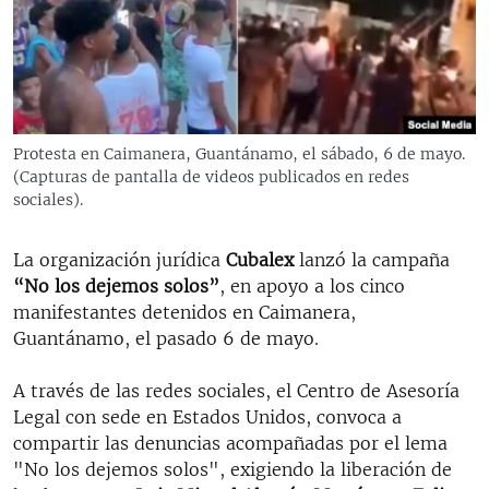
RADIO MARTÍ
ESPECIALES
MULTIMEDIA
ESPECIALES
EDITORIALES
LA REALIDAD DE LA VIVIENDA EN CUBA
Protesta en Caimanera, Guantánamo, el sábado, 6 de mayo.
(Capturas de pantalla de videos publicados en redes
SER VIEJO EN CUBA
SÍGUENOS
sociales).
KENTU-CUBANO
LOS SANTOS DE HIALEAH
La organización jurídica
Cubalex
lanzó la campaña
“No los dejemos solos”
, en apoyo a los cinco
DESINFORMACIÓN RUSA EN AMÉRICA LATINA
manifestantes detenidos en Caimanera,
LA INVASIÓN DE RUSIA A UCRANIA
Guantánamo, el pasado 6 de mayo.
A través de las redes sociales, el Centro de Asesoría
Legal con sede en Estados Unidos, convoca a
compartir las denuncias acompañadas por el lema
"No los dejemos solos", exigiendo la liberación de