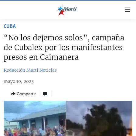
Enlaces
de
accesibilidad
CUBA
TITULARES
Ir
“No los dejemos solos”, campaña
al
CUBA
de Cubalex por los manifestantes
contenido
ESTADOS UNIDOS
principal
CUBA
presos en Caimanera
Ir
AMÉRICA LATINA
DERECHOS HUMANOS
ESTADOS UNIDOS
a
Redacción Martí Noticias
INMIGRACIÓN
la
#11JCUBA, 5 AÑOS DESPUÉS
AMÉRICA 250
mayo 10, 2023
navegación
MUNDO
INFORME DEL DEPARTAMENTO DE ESTADO DE EEUU
principal
SOBRE CUBA
Compartir
DEPORTES
Ir
a
ARTE Y ENTRETENIMIENTO
la
OPINIÓN GRÁFICA
búsqueda
AUDIOVISUALES MARTÍ