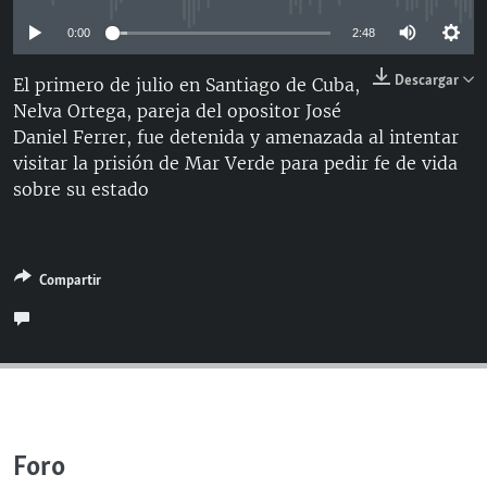
RADIO MARTÍ
0:00
2:48
ESPECIALES
Descargar
El primero de julio en Santiago de Cuba,
MULTIMEDIA
ESPECIALES
Nelva Ortega, pareja del opositor José
EDITORIALES
Daniel Ferrer, fue detenida y amenazada al intentar
LA REALIDAD DE LA VIVIENDA EN CUBA
visitar la prisión de Mar Verde para pedir fe de vida
SER VIEJO EN CUBA
sobre su estado
SÍGUENOS
KENTU-CUBANO
LOS SANTOS DE HIALEAH
Compartir
DESINFORMACIÓN RUSA EN AMÉRICA LATINA
LA INVASIÓN DE RUSIA A UCRANIA
Foro