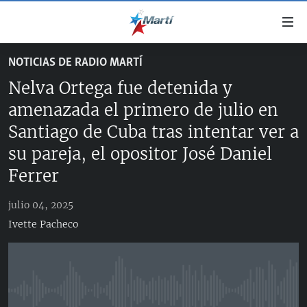
Enlaces
de
accesibilidad
NOTICIAS DE RADIO MARTÍ
TITULARES
Ir
Nelva Ortega fue detenida y
al
CUBA
contenido
amenazada el primero de julio en
ESTADOS UNIDOS
principal
CUBA
Santiago de Cuba tras intentar ver a
Ir
AMÉRICA LATINA
DERECHOS HUMANOS
ESTADOS UNIDOS
su pareja, el opositor José Daniel
a
INMIGRACIÓN
la
Ferrer
#11JCUBA, 5 AÑOS DESPUÉS
AMÉRICA 250
navegación
MUNDO
INFORME DEL DEPARTAMENTO DE ESTADO DE EEUU
principal
julio 04, 2025
SOBRE CUBA
DEPORTES
Ir
Ivette Pacheco
a
ARTE Y ENTRETENIMIENTO
la
OPINIÓN GRÁFICA
búsqueda
AUDIOVISUALES MARTÍ
No media source currently available