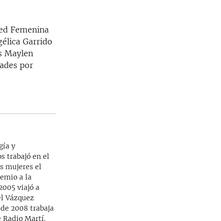
 Red Femenina
gélica Garrido
is Maylen
dades por
gía y
s trabajó en el
as mujeres el
emio a la
2005 viajó a
el Vázquez
sde 2008 trabaja
 Radio Martí.