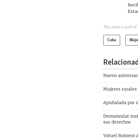
Reci
Esta
This item is part of
Cuba
Muje
Relaciona
Nuevo aniversar
Mujeres rurales
Apuñalada por s
DemoAmlat insta
sus derechos
Yotuel Romero a