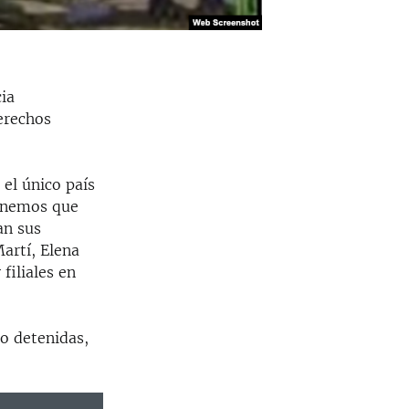
ia
derechos
 el único país
tenemos que
an sus
artí, Elena
filiales en
o detenidas,