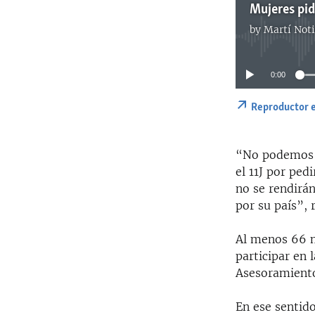
Mujeres pid
by
Martí Noti
0:00
Reproductor 
“No podemos o
el 11J por ped
no se rendirán
por su país”, 
Al menos 66 m
participar en 
Asesoramient
En ese sentid