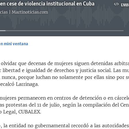
en cese de violencia institucional en Cuba
EMB
cias | Martinoticias.com
No media source currently available
en mini ventana
EMBED
lvidar que decenas de mujeres siguen detenidas arbitr
ir libertad e igualdad de derechos y justicia social. Las 
 nunca, porque luchan no solamente por ellas sino por s
recalcó Larrinaga.
ujeres permanecen en centros de detención o en cárcele
las protestas del 11 de julio, según la compilación del Ce
o Legal, CUBALEX.
o, la entidad no gubernamental recordó a las autoridade