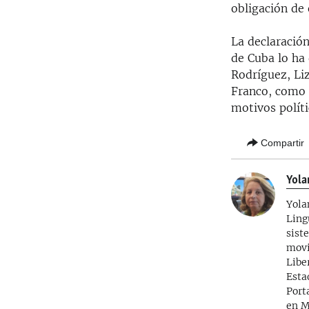
obligación de 
La declaración
de Cuba lo ha 
Rodríguez, Li
Franco, como 
motivos políti
Compartir
Yola
Yola
Ling
sist
movi
Libe
Esta
Port
en M