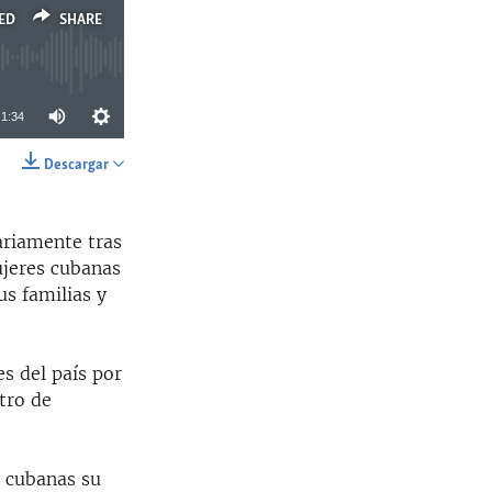
ED
SHARE
1:34
Descargar
SHARE
ariamente tras
mujeres cubanas
us familias y
s del país por
ntro de
s cubanas su