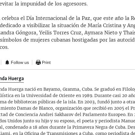
evitar la impunidad de los agresores.
 celebra el Día Internacional de la Paz, que este año la
dedicado a visibilizar la situación de María Cristina y An
zandra Góngora, Yeilis Torres Cruz, Aymara Nieto y Tha
símbolos de mujeres cubanas hostigadas por las autori
cos.
Follow us
Print
nda Huerga
nda Huerga nació en Bayamo, Granma, Cuba. Se graduó en Filolo
üística en la Universidad de Oriente en 1989. Durante casi 20 año
ema de bibliotecas públicas de la isla. En 2003, fundó junto a otr
miento Damas de Blanco, organización que recibió en 2005 el Pr
rtad de Conciencia Andrei Sakharov del Parlamento Europeo. En 
dos Unidos junto su hijo y su esposo, el poeta y periodista Manu
al, condenado a 18 años durante la Primavera Negra de Cuba. De
iami, en la Oficina de Transmisiones a Cuba, como periodista de