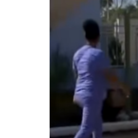
RADIO MARTÍ
ESPECIALES
MULTIMEDIA
ESPECIALES
EDITORIALES
LA REALIDAD DE LA VIVIENDA EN
CUBA
SER VIEJO EN CUBA
KENTU-CUBANO
LOS SANTOS DE HIALEAH
DESINFORMACIÓN RUSA EN
AMÉRICA LATINA
LA INVASIÓN DE RUSIA A UCRANIA