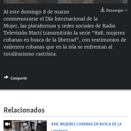
RADIO MARTÍ
144p
Descargar
Al este domingo 8 de marzo
ESPECIALES
conmemorarse el Día Internacional de la
270p
Mujer, las plataformas y redes sociales de Radio
MULTIMEDIA
ESPECIALES
360p
Televisión Martí transmitirán la serie “8x8, mujeres
EDITORIALES
LA REALIDAD DE LA VIVIENDA EN CUBA
Auto
144p
270p
360p
cubanas en busca de la libertad”, con testimonios de
valientes cubanas que en la isla se enfrentan al
SER VIEJO EN CUBA
SÍGUENOS
totalitarismo castrista.
KENTU-CUBANO
LOS SANTOS DE HIALEAH
Compartir
DESINFORMACIÓN RUSA EN AMÉRICA LATINA
LA INVASIÓN DE RUSIA A UCRANIA
Relacionados
8X8, MUJERES CUBANAS EN BUSCA DE LA