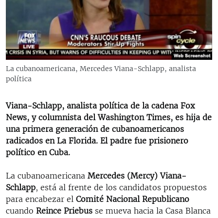
RADIO MARTÍ
ESPECIALES
MULTIMEDIA
ESPECIALES
EDITORIALES
LA REALIDAD DE LA VIVIENDA EN CUBA
La cubanoamericana, Mercedes Viana-Schlapp, analista
política
SER VIEJO EN CUBA
SÍGUENOS
KENTU-CUBANO
Viana-Schlapp, analista política de la cadena Fox
LOS SANTOS DE HIALEAH
News, y columnista del Washington Times, es hija de
una primera generación de cubanoamericanos
DESINFORMACIÓN RUSA EN AMÉRICA LATINA
radicados en La Florida. El padre fue prisionero
LA INVASIÓN DE RUSIA A UCRANIA
político en Cuba.
La cubanoamericana
Mercedes (Mercy) Viana-
Schlapp
, está al frente de los candidatos propuestos
para encabezar el
Comité Nacional Republicano
cuando
Reince Priebus
se mueva hacia la Casa Blanca