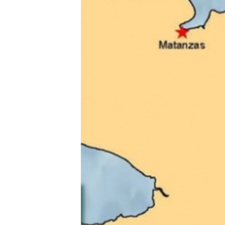
RADIO MARTÍ
ESPECIALES
MULTIMEDIA
ESPECIALES
EDITORIALES
LA REALIDAD DE LA VIVIENDA EN
CUBA
SER VIEJO EN CUBA
KENTU-CUBANO
LOS SANTOS DE HIALEAH
DESINFORMACIÓN RUSA EN
AMÉRICA LATINA
LA INVASIÓN DE RUSIA A UCRANIA