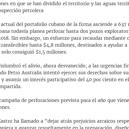
es en que se han dividido el territorio y las aguas territ
rospección petrolera
actual del portafolio cubano de la firma asciende a 637 
lbana todavía planea perforar hasta dos pozos explorator
018. Sin embargo, un esfuerzo para recaudar mediante o
transferibles hasta $4,8 millones, destinados a ayudar a 
 solo consiguió $1,5 millones.
islumbró el alivio, ahora desvanecido, a las urgencias fi
do Petro Australis intentó ejercer sus derechos sobre s
 y asumir un interés participativo del 40 por ciento en e
mpartida.
 campaña de perforaciones prevista para el año que viene
ones.
stro ha llamado a "dejar atrás prejuicios arcaicos respe
anjera y avanzar resueltamente en la preparación, diseñ