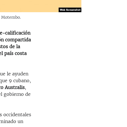
 y Motembo.
e-calificación
ión compartida
tos de la
l país costa
ue le ayuden
oque 9 cubano,
ro Australis
,
el gobierno de
s occidentales
rminado un