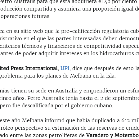
etro Australis para que esta adquiriera el 40 por ciento
roducción compartida y asumiera una proporción igual de
 operaciones futuras.
a en su sitio web que la pre-calificación regulatoria cu
istrativo en el que las partes interesadas deben demost
 criterios técnicos y financieros de competitividad especi
antes de poder adquirir intereses en los hidrocarburos 
ited Press International
,
UPI
, dice que después de esto l
problema para los planes de Melbana en la isla.
as tienen su sede en Australia y emprendieron un esfu
inco años. Petro Australis tenía hasta el 2 de septiembr
pero fue descalificada por el gobierno cubano.
 este año Melbana informó que había duplicado a 612 mi
tróleo perspectivo su estimación de las reservas de crud
ado entre las zonas petrolíferas de
Varadero y Motembo