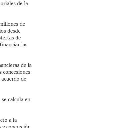
oriales de la
millones de
ios desde
fertas de
financiar las
nancieras de la
us concesiones
l acuerdo de
 se calcula en
cto a la
o y concreción