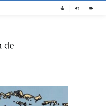
a
a de