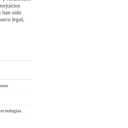
rejuicios
s han sido
arco legal,
bano
tecnologías