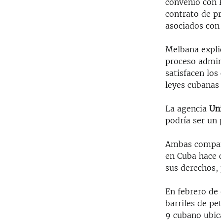
convenio con P
contrato de p
asociados con
Melbana explic
proceso admin
satisfacen los
leyes cubanas 
La agencia
Un
podría ser un 
Ambas compañí
en Cuba hace c
sus derechos, 
En febrero de
barriles de pe
9 cubano ubic