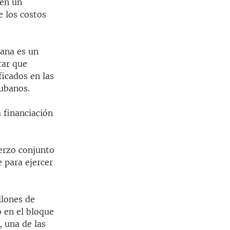
 en un
 los costos
bana es un
rar que
ficados en las
cubanos.
a financiación
erzo conjunto
e para ejercer
llones de
o en el bloque
, una de las