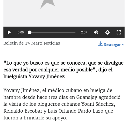
RADIO MARTÍ
ESPECIALES
MULTIMEDIA
ESPECIALES
0:00
2:07
EDITORIALES
LA REALIDAD DE LA VIVIENDA EN CUBA
Boletín de TV Martí Noticias
Descargar
SER VIEJO EN CUBA
SÍGUENOS
KENTU-CUBANO
"Lo que yo busco es que se conozca, que se divulgue
LOS SANTOS DE HIALEAH
esa verdad por cualquier medio posible", dijo el
huelguista Yovany Jiménez
DESINFORMACIÓN RUSA EN AMÉRICA LATINA
LA INVASIÓN DE RUSIA A UCRANIA
Yovany Jiménez, el médico cubano en huelga de
hambre desde hace tres días en Guanajay agradeció
la visita de los blogueros cubanos Yoani Sánchez,
Reinaldo Escobar y Luis Orlando Pardo Lazo que
fueron a brindarle su apoyo.