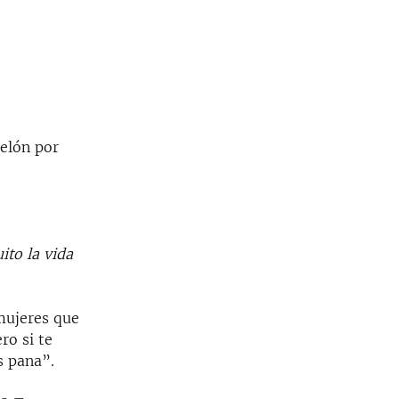
Pelón por
ito la vida
mujeres que
ro si te
s pana”.