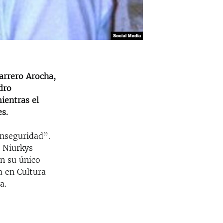
arrero Arocha,
dro
ientras el
es.
inseguridad”.
 Niurkys
n su único
a en Cultura
a.