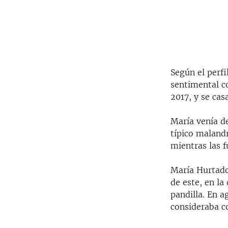
Según el perf
sentimental c
2017, y se ca
María venía de
típico maland
mientras las f
María Hurtado 
de este, en la
pandilla. En a
consideraba c