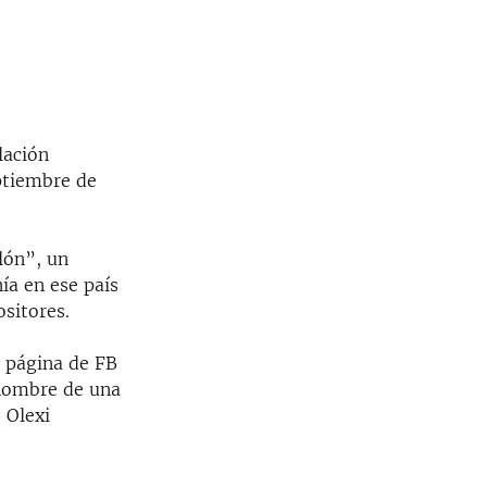
lación
ptiembre de
lón”, un
ía en ese país
ositores.
a página de FB
l nombre de una
 Olexi