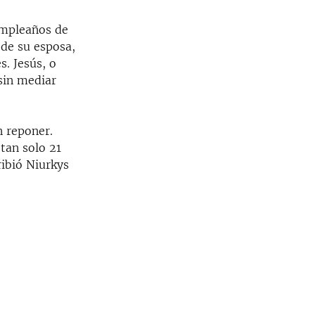
umpleaños de
 de su esposa,
. Jesús, o
sin mediar
n reponer.
 tan solo 21
ribió Niurkys