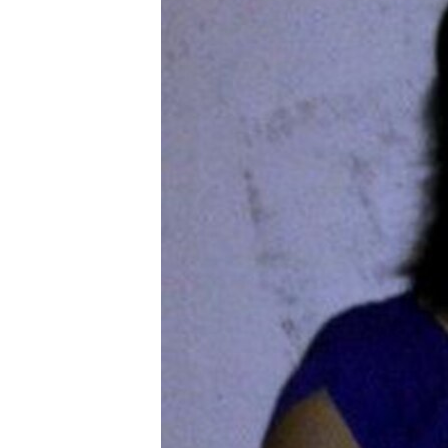
RADIO MARTÍ
ESPECIALES
MULTIMEDIA
ESPECIALES
EDITORIALES
LA REALIDAD DE LA VIVIENDA EN
CUBA
SER VIEJO EN CUBA
KENTU-CUBANO
LOS SANTOS DE HIALEAH
DESINFORMACIÓN RUSA EN
AMÉRICA LATINA
LA INVASIÓN DE RUSIA A UCRANIA