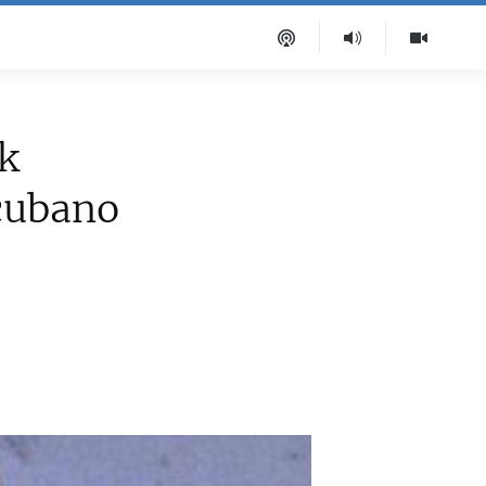
k
 cubano