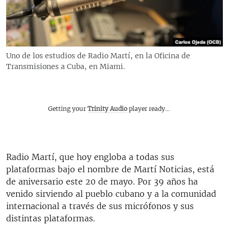
RADIO MARTÍ
ESPECIALES
MULTIMEDIA
ESPECIALES
Uno de los estudios de Radio Martí, en la Oficina de
EDITORIALES
LA REALIDAD DE LA VIVIENDA EN CUBA
Transmisiones a Cuba, en Miami.
SER VIEJO EN CUBA
SÍGUENOS
KENTU-CUBANO
Getting your
Trinity Audio
player ready...
LOS SANTOS DE HIALEAH
DESINFORMACIÓN RUSA EN AMÉRICA LATINA
Radio Martí, que hoy engloba a todas sus
LA INVASIÓN DE RUSIA A UCRANIA
plataformas bajo el nombre de Martí Noticias, está
de aniversario este 20 de mayo. Por 39 años ha
venido sirviendo al pueblo cubano y a la comunidad
internacional a través de sus micrófonos y sus
distintas plataformas.