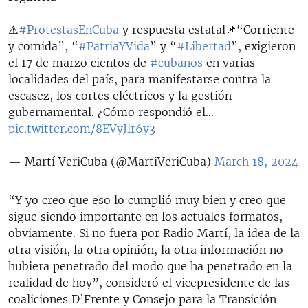
⚠️
#ProtestasEnCuba
y respuesta estatal📌“Corriente
y comida”, “
#PatriaYVida
” y “
#Libertad
”, exigieron
el 17 de marzo cientos de
#cubanos
en varias
localidades del país, para manifestarse contra la
escasez, los cortes eléctricos y la gestión
gubernamental. ¿Cómo respondió el…
pic.twitter.com/8EVyJlr6y3
— Martí VeriCuba (@MartiVeriCuba)
March 18, 2024
“Y yo creo que eso lo cumplió muy bien y creo que
sigue siendo importante en los actuales formatos,
obviamente. Si no fuera por Radio Martí, la idea de la
otra visión, la otra opinión, la otra información no
hubiera penetrado del modo que ha penetrado en la
realidad de hoy”, consideró el vicepresidente de las
coaliciones D’Frente y Consejo para la Transición