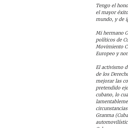
Tengo el honor
el mayor éxit
mundo, y de i
Mi hermano Os
políticos de C
Movimiento Cr
Europeo y nom
El activismo 
de los Derech
mejorar las co
pretendido eje
cubano, lo cu
lamentablement
circunstancias
Granma (Cuba
automovilístic