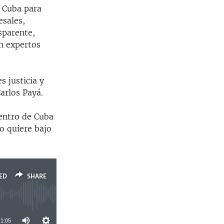
e Cuba para
esales,
sparente,
en expertos
 justicia y
Carlos Payá.
dentro de Cuba
o quiere bajo
ED
SHARE
1:05