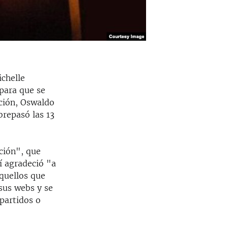
chelle
para que se
ción, Oswaldo
brepasó las 13
ción", que
í agradeció "a
quellos que
sus webs y se
partidos o