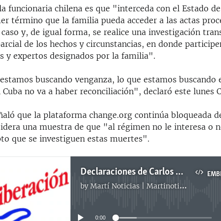
 la funcionaria chilena es que "interceda con el Estado d
er término que la familia pueda acceder a las actas proc
 caso y, de igual forma, se realice una investigación tran
arcial de los hechos y circunstancias, en donde particip
s y expertos designados por la familia".
estamos buscando venganza, lo que estamos buscando es
en Cuba no va a haber reconciliación", declaró este lunes 
señaló que la plataforma change.org continúa bloqueada 
sidera una muestra de que "al régimen no le interesa o n
to que se investiguen estas muertes".
Declaraciones de Carlos Payá
EMB
by
Martí Noticias | Martinoticias.com
No media source currently available
0:00