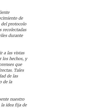
iente
lecimiento de
 del protocolo
as recolectadas
viles durante
r a las vistas
r los hechos, y
forenses que
rectas. Tales
dad de las
o de la
mente nuestro
la idea fija de