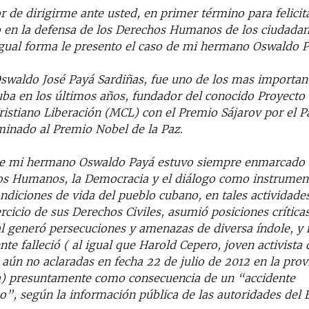
 de dirigirme ante usted, en primer término para felicita
o en la defensa de los Derechos Humanos de los ciudadan
gual forma le presento el caso de mi hermano Oswaldo P
waldo José Payá Sardiñas, fue uno de los mas important
uba en los últimos años, fundador del conocido Proyecto 
istiano Liberación (MCL) con el Premio Sájarov por el 
inado al Premio Nobel de la Paz.
de mi hermano Oswaldo Payá estuvo siempre enmarcado 
os Humanos, la Democracia y el diálogo como instrumen
ndiciones de vida del pueblo cubano, en tales actividades
rcicio de sus Derechos Civiles, asumió posiciones crítica
al generó persecuciones y amenazas de diversa índole, y
e falleció ( al igual que Harold Cepero, joven activista
 aún no aclaradas en fecha 22 de julio de 2012 en la prov
) presuntamente como consecuencia de un “accidente
o”, según la información pública de las autoridades del 