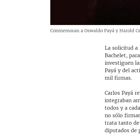
Conmemoran a Oswaldo Payá y Harold C
La solicitud 
Bachelet, par
investiguen l
Payá y del act
mil firmas.
Carlos Payá r
integraban am
todos y a cad
no sólo firma
trata tanto d
diputados de p