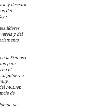
rle y desearle
os del
ayá.
es líderes
Varela y del
Parlamento
en la Defensa
tos para
 en el
s al gobierno
 muy
 del MCL)en
incia de
Estado de