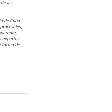
 de las
do de Cuba
 procesales,
sparente,
n expertos
ca forma de