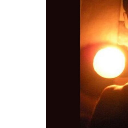
RADIO MARTÍ
ESPECIALES
MULTIMEDIA
ESPECIALES
EDITORIALES
LA REALIDAD DE LA VIVIENDA EN
CUBA
SER VIEJO EN CUBA
KENTU-CUBANO
LOS SANTOS DE HIALEAH
DESINFORMACIÓN RUSA EN
AMÉRICA LATINA
LA INVASIÓN DE RUSIA A UCRANIA