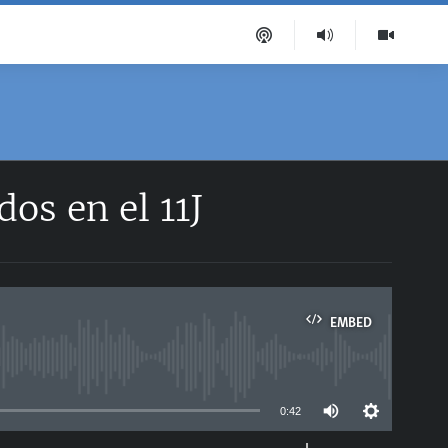
dos en el 11J
EMBED
able
0:42