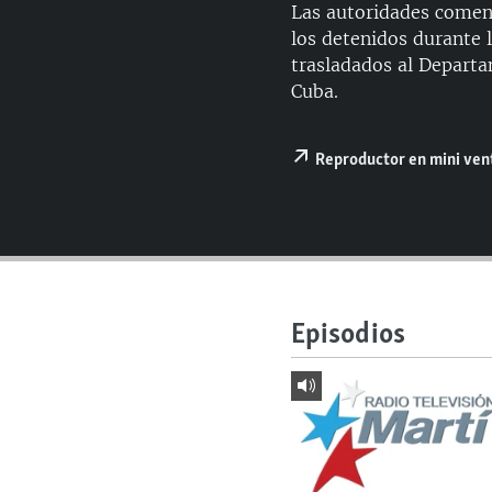
RADIO MARTÍ
Las autoridades comenz
los detenidos durante l
ESPECIALES
trasladados al Departa
MULTIMEDIA
ESPECIALES
Cuba.
EDITORIALES
LA REALIDAD DE LA VIVIENDA EN
CUBA
Reproductor en mini ve
SER VIEJO EN CUBA
KENTU-CUBANO
LOS SANTOS DE HIALEAH
DESINFORMACIÓN RUSA EN
AMÉRICA LATINA
Episodios
LA INVASIÓN DE RUSIA A UCRANIA