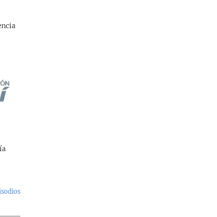
encia
ía
isodios