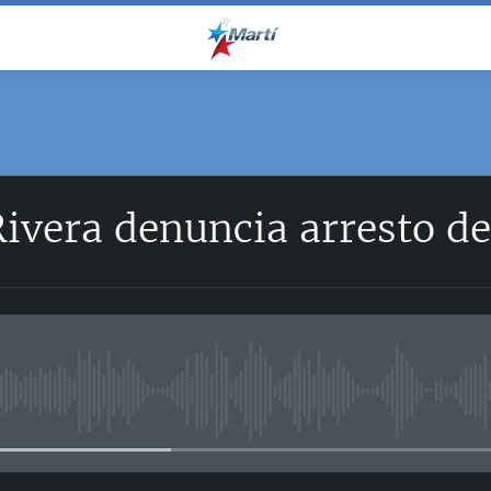
ivera denuncia arresto d
No media source currently avail