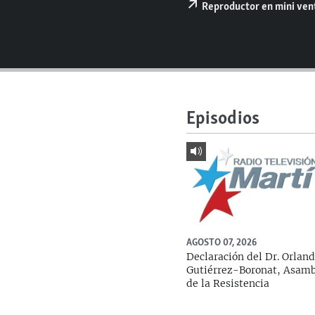
RADIO MARTÍ
Reproductor en mini ve
ESPECIALES
MULTIMEDIA
ESPECIALES
EDITORIALES
LA REALIDAD DE LA VIVIENDA EN
CUBA
Episodios
SER VIEJO EN CUBA
KENTU-CUBANO
LOS SANTOS DE HIALEAH
DESINFORMACIÓN RUSA EN
AMÉRICA LATINA
LA INVASIÓN DE RUSIA A UCRANIA
AGOSTO 07, 2026
Declaración del Dr. Orlan
Gutiérrez-Boronat, Asam
de la Resistencia