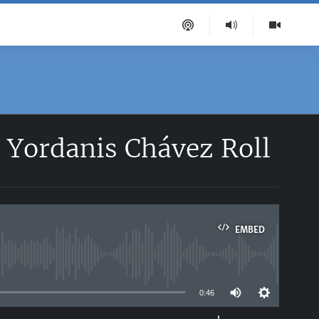
e Yordanis Chávez Roll
EMBED
able
0:46