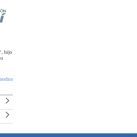
, hijo
su
isodios