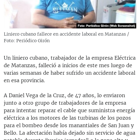
RADIO MARTÍ
ESPECIALES
MULTIMEDIA
ESPECIALES
Liniero cubano fallece en accidente laboral en Matanzas /
EDITORIALES
LA REALIDAD DE LA VIVIENDA EN CUBA
Foto: Periódico Girón
SER VIEJO EN CUBA
SÍGUENOS
Un liniero cubano, trabajador de la empresa Eléctrica
KENTU-CUBANO
de Matanzas, falleció a inicios de este mes luego de
varias semanas de haber sufrido un accidente laboral
LOS SANTOS DE HIALEAH
en esa provincia.
DESINFORMACIÓN RUSA EN AMÉRICA LATINA
A Daniel Vega de la Cruz, de 47 años, lo enviaron
LA INVASIÓN DE RUSIA A UCRANIA
junto a otro grupo de trabajadores de la empresa
para intentar reparar el cable que suministra energía
eléctrica a los motores de las turbinas de los pozos
para el bombeo desde los manantiales de San Juan y
Bello. La afectación había dejado sin servicio de agua