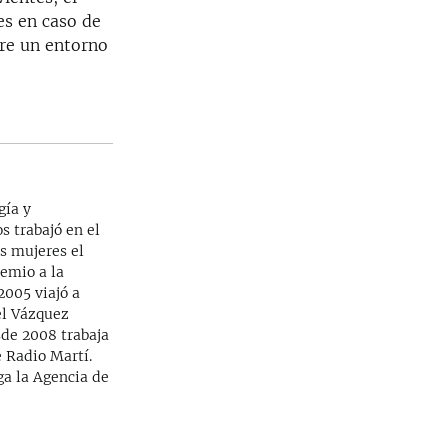
es en caso de
bre un entorno
gía y
s trabajó en el
as mujeres el
emio a la
2005 viajó a
el Vázquez
sde 2008 trabaja
 Radio Martí.
ga la Agencia de