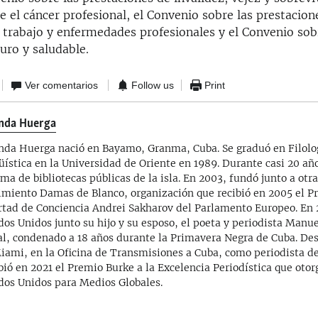
 el cáncer profesional, el Convenio sobre las prestacion
l trabajo y enfermedades profesionales y el Convenio so
uro y saludable.
Ver comentarios
Follow us
Print
nda Huerga
nda Huerga nació en Bayamo, Granma, Cuba. Se graduó en Filolo
üística en la Universidad de Oriente en 1989. Durante casi 20 año
ema de bibliotecas públicas de la isla. En 2003, fundó junto a otr
miento Damas de Blanco, organización que recibió en 2005 el Pr
rtad de Conciencia Andrei Sakharov del Parlamento Europeo. En 
dos Unidos junto su hijo y su esposo, el poeta y periodista Manu
al, condenado a 18 años durante la Primavera Negra de Cuba. De
iami, en la Oficina de Transmisiones a Cuba, como periodista de
bió en 2021 el Premio Burke a la Excelencia Periodística que otor
dos Unidos para Medios Globales.