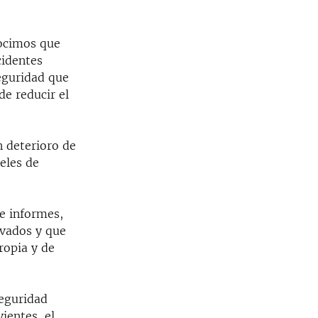
nocimos que
cidentes
eguridad que
de reducir el
 deterioro de
veles de
e informes,
ivados y que
ropia y de
seguridad
vientes, el