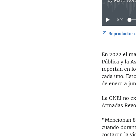
by
Martí Noti
0:00
Reproductor 
En 2022 el ma
Pública y la A
reportan en lo
cada uno. Est
de enero a jun
La ONEI no exp
Armadas Revol
“Mencionan 83
cuando durante
costaron la vi