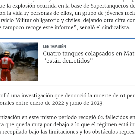
ue la explosión ocurrida en la base de Supertanqueros d
n la vida 17 personas de ellos, un grupo de jóvenes recl
rvicio Militar obligatorio y civiles, dejando otra cifra co
 tampoco recoge este informe”, señaló el sindicalista.
LEE TAMBIÉN
Cuatro tanques colapsados en Mat
"están derretidos"
rolló una investigación que denunció la muerte de 61 pe
orales entre enero de 2022 y junio de 2023.
nización en este mismo período recogió 62 fallecidos en
ifra que queda muy por debajo a lo que el régimen está i
 recopilado bajo las limitaciones y los obstáculos repre