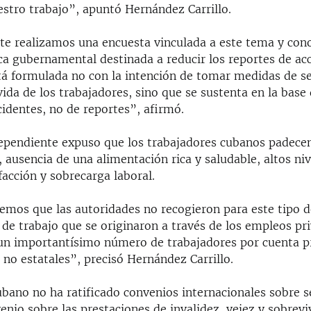
stro trabajo”, apuntó Hernández Carrillo.
e realizamos una encuesta vinculada a este tema y co
ica gubernamental destinada a reducir los reportes de ac
stá formulada no con la intención de tomar medidas de s
vida de los trabajadores, sino que se sustenta en la base 
identes, no de reportes”, afirmó.
dependiente expuso que los trabajadores cubanos padecen
a, ausencia de una alimentación rica y saludable, altos ni
sfacción y sobrecarga laboral.
mos que las autoridades no recogieron para este tipo d
 de trabajo que se originaron a través de los empleos pr
n importantísimo número de trabajadores por cuenta p
 no estatales”, precisó Hernández Carrillo.
ubano no ha ratificado convenios internacionales sobre 
venio sobre las prestaciones de invalidez, vejez y sobrevi