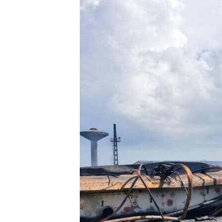
RADIO MARTÍ
ESPECIALES
MULTIMEDIA
ESPECIALES
EDITORIALES
LA REALIDAD DE LA VIVIENDA EN
CUBA
SER VIEJO EN CUBA
KENTU-CUBANO
LOS SANTOS DE HIALEAH
DESINFORMACIÓN RUSA EN
AMÉRICA LATINA
LA INVASIÓN DE RUSIA A UCRANIA