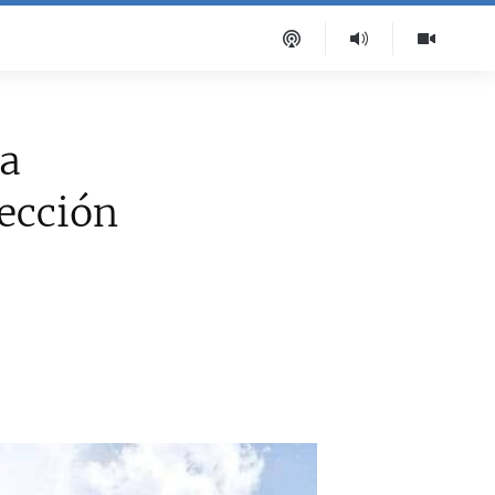
na
tección