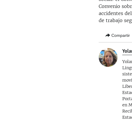
Convenio sobre
accidentes de
de trabajo seg
Compartir
Yola
Yola
Ling
sist
movi
Libe
Esta
Port
en M
Reci
Esta