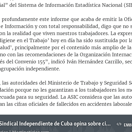
ial” del Sistema de Información Estadística Nacional (SI
rofundamente este informe que acaba de emitir la Ofi
 e Información y con total responsabilidad, digo que no 
on la realidad que viven nuestros trabajadores. La expre
igiene en el Trabajo’ hoy en día ha sido sustituida por l
Salud’, principalmente por el contenido más amplio de l
ono con las recomendaciones de la Organización Internac
és del Convenio 155”, indicó Iván Hernández Carrillo, sec
 agrupación independiente.
 las autoridades del Ministerio de Trabajo y Seguridad S
ación porque no les garantizan a los trabajadores los m
ecuada para su seguridad. La ASIC considera que las auto
n las cifras oficiales de fallecidos en accidentes laboral
Asociación Sindical Independiente de Cuba opina sobre cifras de la ONEI acerca de accidentes laborales
EMB