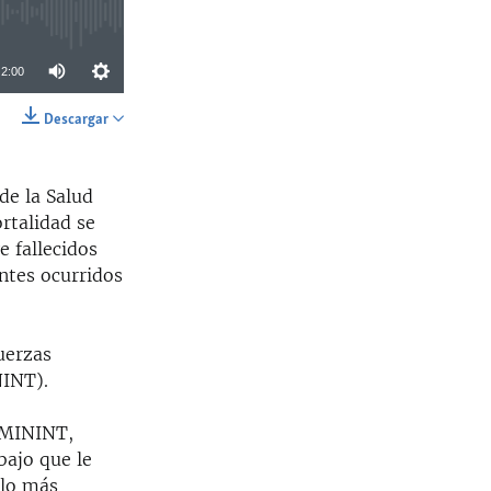
2:00
Descargar
SHARE
de la Salud
ortalidad se
e fallecidos
ntes ocurridos
uerzas
NINT).
l MININT,
bajo que le
plo más