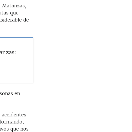
e Matanzas,
utas que
nsiderable de
anzas:
rsonas en
 accidentes
nformando,
sivos que nos