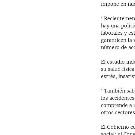
impone en nue
“Recientement
hay una polít
laborales y e
garanticen la 
número de acc
El estudio in
su salud físic
estrés, insati
“También sabe
los accidentes
comprende a u
otros sectores
El Gobierno c
social: el Con