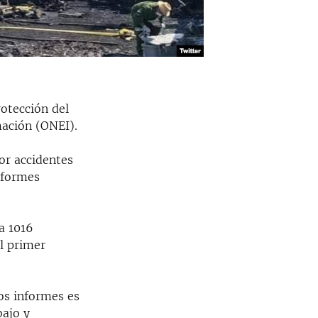
rotección del
mación (ONEI).
or accidentes
informes
a 1016
al primer
os informes es
bajo y