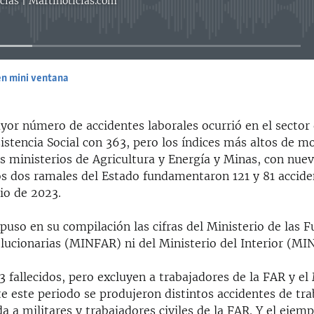
cias | Martinoticias.com
No media source currently available
en mini ventana
EMBED
yor número de accidentes laborales ocurrió en el sector 
sistencia Social con 363, pero los índices más altos de m
s ministerios de Agricultura y Energía y Minas, con nuev
os dos ramales del Estado fundamentaron 121 y 81 accide
io de 2023.
uso en su compilación las cifras del Ministerio de las F
ucionarias (MINFAR) ni del Ministerio del Interior (MI
 fallecidos, pero excluyen a trabajadores de la FAR y e
 este periodo se produjeron distintos accidentes de tra
da a militares y trabajadores civiles de la FAR. Y el ejem