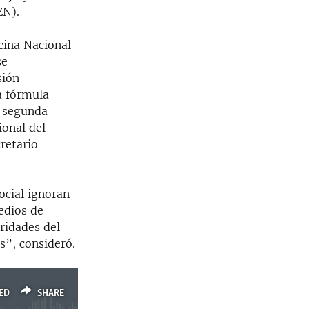
EN).
cina Nacional
se
sión
a fórmula
a segunda
ional del
retario
ocial ignoran
edios de
ridades del
es”, consideró.
ED
SHARE