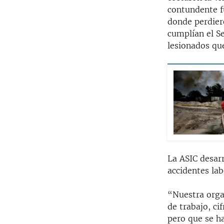
contundente f
donde perdiero
cumplían el Se
lesionados que
La ASIC desar
accidentes lab
“Nuestra orga
de trabajo, c
pero que se ha