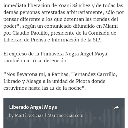
inmediata liberación de Yoani Sánchez y de todas las
demás personas arrestadas arbitrariamente, sólo por
pensar diferente a los que detentan las riendas del
poder", según un comunicado difundido en Miami
por Claudio Paolillo, presidente de la Comisión de
Libertad de Prensa e Información de la SIP.
T
El expreso de la Primavera Negra Angel Moya,
a
también narró su detención.
m
b
i
é
"Nos llevarona mi, a Fariñas, Hernandez Carrrillo,
n
Librado y Aleaga a la unidad de Picota donde
s
e
estuvimos hasta las 12 de la noche".
R
e
a
d
Liberado Angel Moya
m
o
by
Martí Noticias | Martinoticias.com
r
No media source currently available
e
h