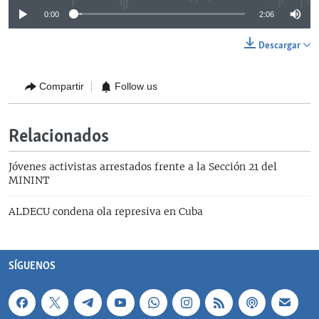
e
r
0:00
2:06
e
:
Descargar
h
t
t
p
Compartir
Follow us
:
/
/
w
Relacionados
w
w
.
e
Jóvenes activistas arrestados frente a la Sección 21 del
l
MININT
n
u
e
ALDECU condena ola represiva en Cuba
v
o
h
e
r
SÍGUENOS
a
l
d
.
c