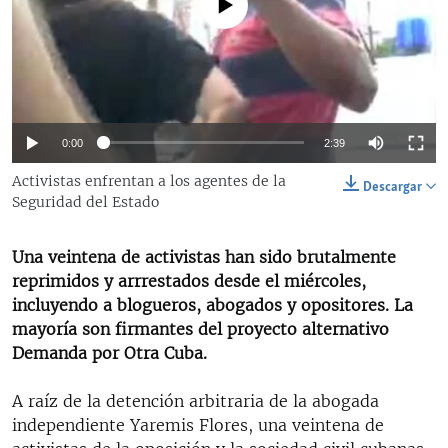
No media source currently available
RADIO MARTÍ
ESPECIALES
MULTIMEDIA
ESPECIALES
EDITORIALES
LA REALIDAD DE LA VIVIENDA EN CUBA
0:00
2:39
SER VIEJO EN CUBA
SÍGUENOS
Activistas enfrentan a los agentes de la
Descargar
KENTU-CUBANO
Seguridad del Estado
LOS SANTOS DE HIALEAH
Una veintena de activistas han sido brutalmente
DESINFORMACIÓN RUSA EN AMÉRICA LATINA
reprimidos y arrrestados desde el miércoles,
incluyendo a blogueros, abogados y opositores. La
LA INVASIÓN DE RUSIA A UCRANIA
mayoría son firmantes del proyecto alternativo
Demanda por Otra Cuba.
A raíz de la detención arbitraria de la abogada
independiente Yaremis Flores, una veintena de