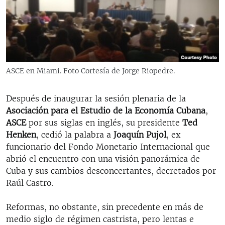
RADIO MARTÍ
ESPECIALES
MULTIMEDIA
ESPECIALES
EDITORIALES
LA REALIDAD DE LA VIVIENDA EN CUBA
ASCE en Miami. Foto Cortesía de Jorge Riopedre.
SER VIEJO EN CUBA
SÍGUENOS
Después de inaugurar la sesión plenaria de la
KENTU-CUBANO
Asociaci
ó
n para el Estudio de la Econom
í
a Cubana
,
LOS SANTOS DE HIALEAH
ASCE
por sus siglas en inglés, su presidente
Ted
Henken
, cedió la palabra a
Joaqu
í
n Pujol
, ex
DESINFORMACIÓN RUSA EN AMÉRICA LATINA
funcionario del Fondo Monetario Internacional que
LA INVASIÓN DE RUSIA A UCRANIA
abrió el encuentro con una visión panorámica de
Cuba y sus cambios desconcertantes, decretados por
Raúl Castro.
Reformas, no obstante, sin precedente en más de
medio siglo de régimen castrista, pero lentas e