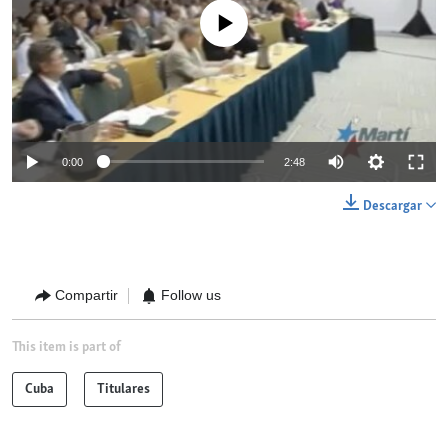
No media source currently available
0:00
2:48
Descargar
Compartir
Follow us
This item is part of
Cuba
Titulares