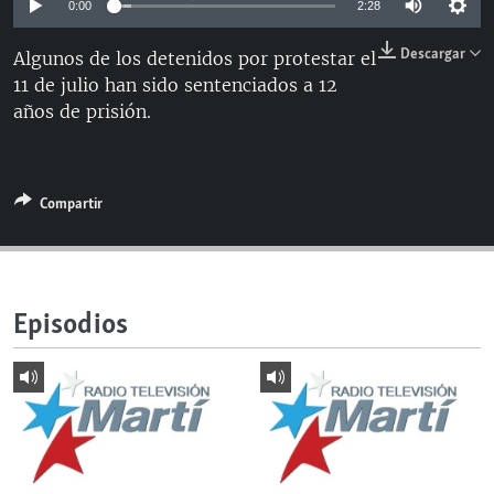
0:00
2:28
RADIO MARTÍ
Descargar
Algunos de los detenidos por protestar el
ESPECIALES
11 de julio han sido sentenciados a 12
MULTIMEDIA
ESPECIALES
años de prisión.
EDITORIALES
LA REALIDAD DE LA VIVIENDA EN CUBA
SER VIEJO EN CUBA
SÍGUENOS
Compartir
KENTU-CUBANO
LOS SANTOS DE HIALEAH
DESINFORMACIÓN RUSA EN AMÉRICA LATINA
Episodios
LA INVASIÓN DE RUSIA A UCRANIA