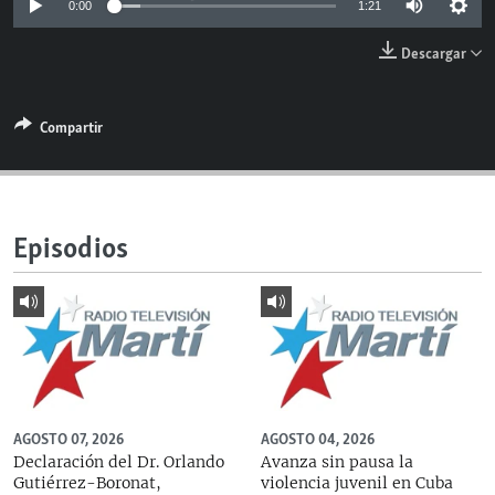
0:00
1:21
RADIO MARTÍ
Descargar
ESPECIALES
MULTIMEDIA
ESPECIALES
Compartir
EDITORIALES
LA REALIDAD DE LA VIVIENDA EN CUBA
SER VIEJO EN CUBA
SÍGUENOS
KENTU-CUBANO
Episodios
LOS SANTOS DE HIALEAH
DESINFORMACIÓN RUSA EN AMÉRICA LATINA
LA INVASIÓN DE RUSIA A UCRANIA
AGOSTO 07, 2026
AGOSTO 04, 2026
Declaración del Dr. Orlando
Avanza sin pausa la
Gutiérrez-Boronat,
violencia juvenil en Cuba