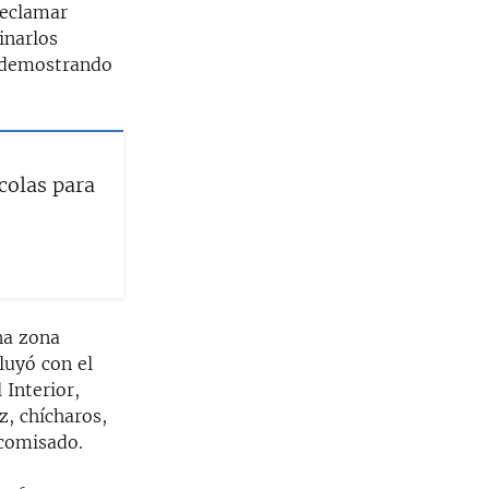
reclamar
inarlos
o demostrando
colas para
na zona
luyó con el
 Interior,
z, chícharos,
ecomisado.