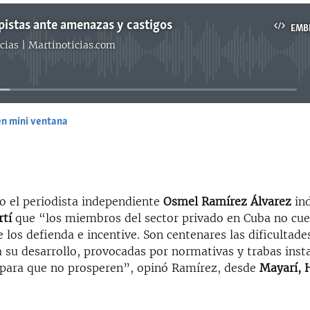
istas ante amenazas y castigos
EMB
cias | Martinoticias.com
No media source currently available
en mini ventana
EMBED
do el periodista independiente
Osmel Ramírez Álvarez
in
rtí
que “los miembros del sector privado en Cuba no cu
e los defienda e incentive. Son centenares las dificultad
a su desarrollo, provocadas por normativas y trabas inst
para que no prosperen”, opinó Ramírez, desde
Mayarí, 