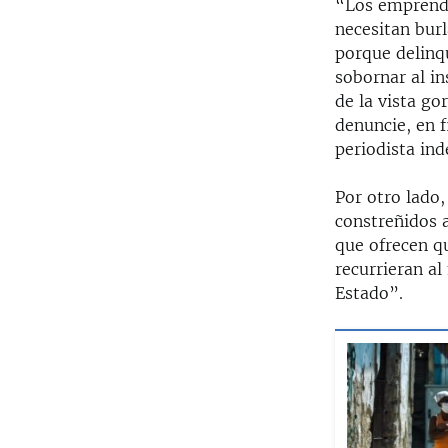
“Los emprende
necesitan burl
porque delinqu
sobornar al in
de la vista go
denuncie, en 
periodista in
Por otro lado,
constreñidos 
que ofrecen q
recurrieran al
Estado”.