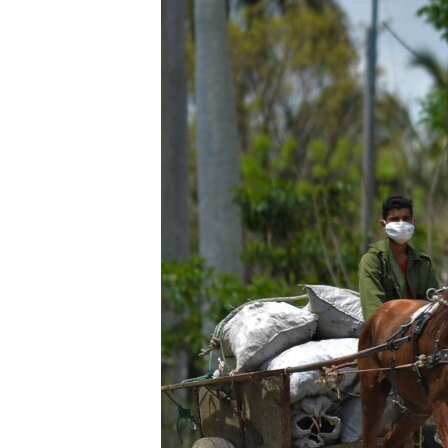
RADIO MARTÍ
ESPECIALES
MULTIMEDIA
ESPECIALES
EDITORIALES
LA REALIDAD DE LA VIVIENDA EN
CUBA
SER VIEJO EN CUBA
KENTU-CUBANO
LOS SANTOS DE HIALEAH
DESINFORMACIÓN RUSA EN
AMÉRICA LATINA
LA INVASIÓN DE RUSIA A UCRANIA