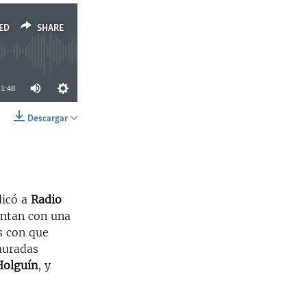
ED
SHARE
1:48
Descargar
SHARE
dicó a
Radio
entan con una
es con que
auradas
Holguín
, y