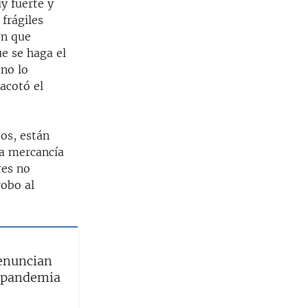
y fuerte y
frágiles
en que
ue se haga el
 no lo
acotó el
os, están
la mercancía
res no
robo al
enuncian
a pandemia