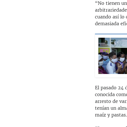
“No tienen una
arbitrariedade
cuando así lo
demasiada efi
El pasado 24 
conocida como 
arresto de var
tenían un alma
maíz y pastas