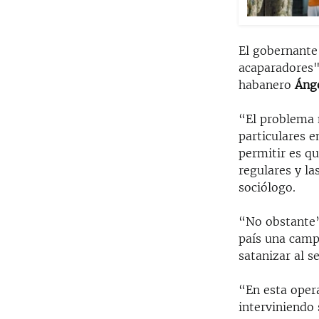
El gobernante
acaparadores"
habanero
Ánge
“El problema 
particulares 
permitir es q
regulares y l
sociólogo.
“No obstante”
país una camp
satanizar al s
“En esta oper
interviniendo