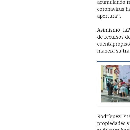
acumulando re
coronavirus h
apertura”.
Asimismo, laP
de recursos de
cuentapropista
manera su trab
Rodríguez Pita
propiedades y