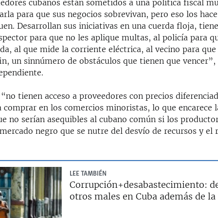
dores cubanos están sometidos a una política fiscal mu
arla para que sus negocios sobrevivan, pero eso los hace 
en. Desarrollan sus iniciativas en una cuerda floja, tien
spector para que no les aplique multas, al policía para q
rda, al que mide la corriente eléctrica, al vecino para que
fin, un sinnúmero de obstáculos que tienen que vencer”, 
dependiente.
 “no tienen acceso a proveedores con precios diferenciad
a comprar en los comercios minoristas, lo que encarece 
ue no serían asequibles al cubano común si los producto
 mercado negro que se nutre del desvío de recursos y el 
LEE TAMBIÉN
Corrupción+desabastecimiento: d
otros males en Cuba además de l