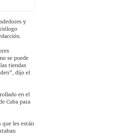
endedores y
ociólogo
edacción.
ores
 no se puede
las tiendas
den”, dijo el
rollado en el
de Cuba para
 que les están
estaban