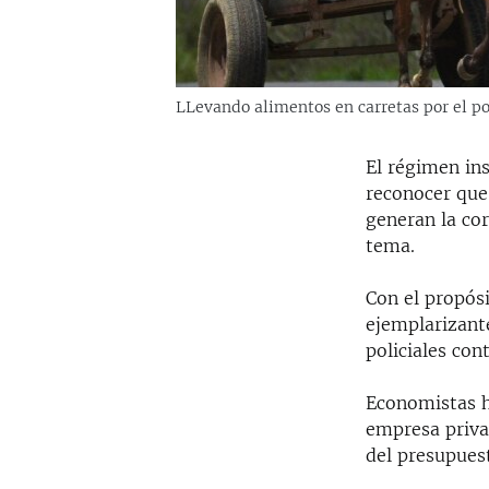
LLevando alimentos en carretas por el p
El régimen ins
reconocer que 
generan la cor
tema.
Con el propós
ejemplarizante
policiales con
Economistas h
empresa priva
del presupues