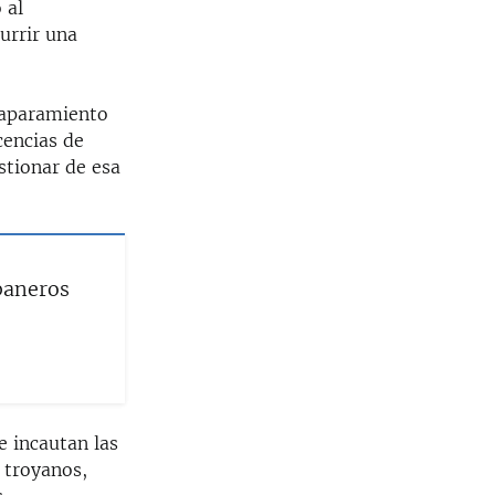
 al
urrir una
caparamiento
cencias de
stionar de esa
baneros
e incautan las
 troyanos,