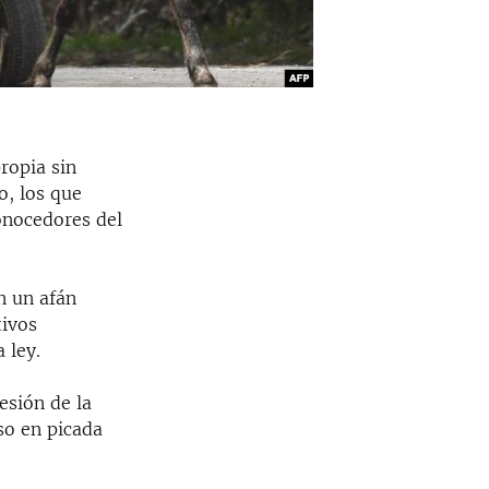
ropia sin
o, los que
onocedores del
n un afán
tivos
 ley.
esión de la
so en picada