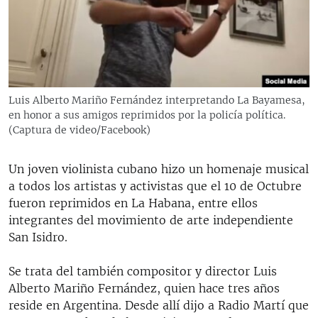
RADIO MARTÍ
ESPECIALES
MULTIMEDIA
ESPECIALES
EDITORIALES
LA REALIDAD DE LA VIVIENDA EN CUBA
Luis Alberto Mariño Fernández interpretando La Bayamesa,
en honor a sus amigos reprimidos por la policía política.
SER VIEJO EN CUBA
SÍGUENOS
(Captura de video/Facebook)
KENTU-CUBANO
LOS SANTOS DE HIALEAH
Un joven violinista cubano hizo un homenaje musical
a todos los artistas y activistas que el 10 de Octubre
DESINFORMACIÓN RUSA EN AMÉRICA LATINA
fueron reprimidos en La Habana, entre ellos
LA INVASIÓN DE RUSIA A UCRANIA
integrantes del movimiento de arte independiente
San Isidro.
Se trata del también compositor y director Luis
Alberto Mariño Fernández, quien hace tres años
reside en Argentina. Desde allí dijo a Radio Martí que