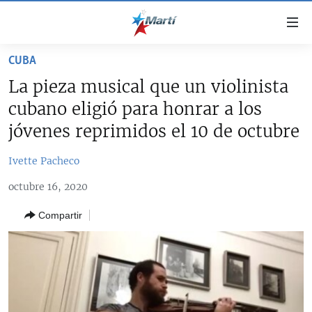
Enlaces
de
accesibilidad
CUBA
TITULARES
Ir
La pieza musical que un violinista
al
CUBA
cubano eligió para honrar a los
contenido
ESTADOS UNIDOS
principal
CUBA
jóvenes reprimidos el 10 de octubre
Ir
AMÉRICA LATINA
DERECHOS HUMANOS
ESTADOS UNIDOS
a
Ivette Pacheco
INMIGRACIÓN
la
#11JCUBA, 5 AÑOS DESPUÉS
AMÉRICA 250
octubre 16, 2020
navegación
MUNDO
INFORME DEL DEPARTAMENTO DE ESTADO DE EEUU
principal
SOBRE CUBA
Compartir
DEPORTES
Ir
a
ARTE Y ENTRETENIMIENTO
la
OPINIÓN GRÁFICA
búsqueda
AUDIOVISUALES MARTÍ