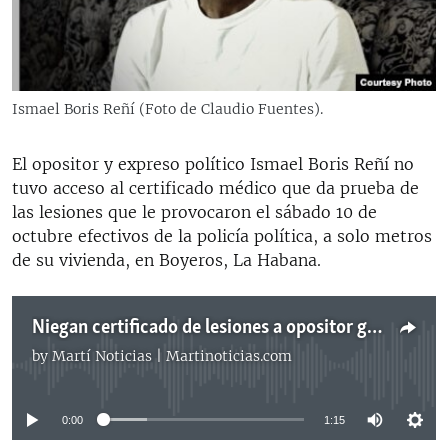
RADIO MARTÍ
ESPECIALES
MULTIMEDIA
ESPECIALES
Ismael Boris Reñí (Foto de Claudio Fuentes).
EDITORIALES
LA REALIDAD DE LA VIVIENDA EN CUBA
SER VIEJO EN CUBA
El opositor y expreso político Ismael Boris Reñí no
SÍGUENOS
tuvo acceso al certificado médico que da prueba de
KENTU-CUBANO
las lesiones que le provocaron el sábado 10 de
LOS SANTOS DE HIALEAH
octubre efectivos de la policía política, a solo metros
de su vivienda, en Boyeros, La Habana.
DESINFORMACIÓN RUSA EN AMÉRICA LATINA
LA INVASIÓN DE RUSIA A UCRANIA
Niegan certificado de lesiones a opositor golpeado por la policía
by
Martí Noticias | Martinoticias.com
No media source currently available
0:00
1:15