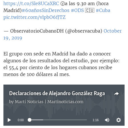
https://t.co/Sle8UCaXRC
🕜a las 9.30 am (hora
Madrid)
#60añosSinDerechos
#ODS
🇨🇺
#Cuba
pic.twitter.com/vlpbO6fJTZ
— ObservatorioCubanoDH (@observacuba)
October
19, 2019
El grupo con sede en Madrid ha dado a conocer
algunos de los resultados del estudio, por ejemplo:
el 55,4 por ciento de los hogares cubanos recibe
menos de 100 dólares al mes.
Declaraciones de Alejandro González Raga
by
Martí Noticias | Martinoticias.com
No media source currently available
0:00
1:16