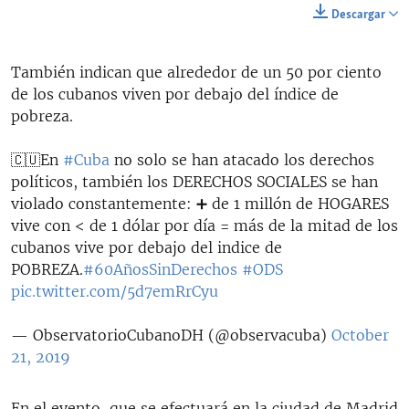
Descargar
También indican que alrededor de un 50 por ciento
de los cubanos viven por debajo del índice de
pobreza.
🇨🇺️En
#Cuba
no solo se han atacado los derechos
políticos, también los DERECHOS SOCIALES se han
violado constantemente: ➕ de 1 millón de HOGARES
vive con < de 1 dólar por día = más de la mitad de los
cubanos vive por debajo del indice de
POBREZA.
#60AñosSinDerechos
#ODS
pic.twitter.com/5d7emRrCyu
— ObservatorioCubanoDH (@observacuba)
October
21, 2019
En el evento, que se efectuará en la ciudad de Madrid