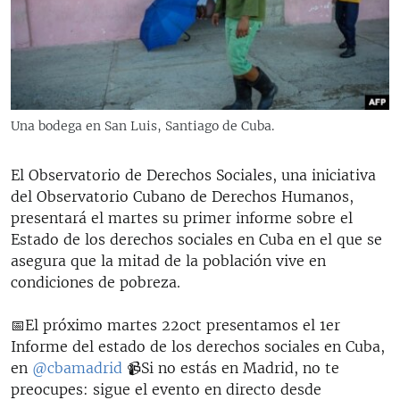
RADIO MARTÍ
ESPECIALES
MULTIMEDIA
ESPECIALES
EDITORIALES
LA REALIDAD DE LA VIVIENDA EN CUBA
Una bodega en San Luis, Santiago de Cuba.
SER VIEJO EN CUBA
SÍGUENOS
El Observatorio de Derechos Sociales, una iniciativa
KENTU-CUBANO
del Observatorio Cubano de Derechos Humanos,
LOS SANTOS DE HIALEAH
presentará el martes su primer informe sobre el
Estado de los derechos sociales en Cuba en el que se
DESINFORMACIÓN RUSA EN AMÉRICA LATINA
asegura que la mitad de la población vive en
LA INVASIÓN DE RUSIA A UCRANIA
condiciones de pobreza.
📅El próximo martes 22oct presentamos el 1er
Informe del estado de los derechos sociales en Cuba,
en
@cbamadrid
📹Si no estás en Madrid, no te
preocupes: sigue el evento en directo desde