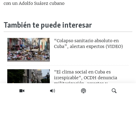
con un Adolfo Suárez cubano
También te puede interesar
“Colapso sanitario absoluto en
Cuba”, alertan expertos (VIDEO)
"El clima social en Cuba es
irrespirable", OCDH denuncia
militarización, arrestos y
violaciones en el sistema
carcelario
"Los masones no se van a doblegar
ante la dictadura", denuncian
presión del Ministerio de Justicia
Buscar
de Cuba