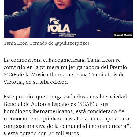
RADIO MARTÍ
ESPECIALES
MULTIMEDIA
ESPECIALES
EDITORIALES
LA REALIDAD DE LA VIVIENDA EN CUBA
Tania León. Tomado de @pulitzerprizes
SER VIEJO EN CUBA
SÍGUENOS
La compositora cubanoamericana Tania León se
KENTU-CUBANO
convirtió en la primera mujer ganadora del Premio
LOS SANTOS DE HIALEAH
SGAE de la Música Iberoamericana Tomás Luis de
Victoria, en su XIX edición.
DESINFORMACIÓN RUSA EN AMÉRICA LATINA
LA INVASIÓN DE RUSIA A UCRANIA
Este premio, que otorga cada dos años la Sociedad
General de Autores Españoles (SGAE) a sus
homólogos iberoamericanos, está considerado “el
reconocimiento público más alto a un compositor o
compositora viva de la comunidad iberoamericana”,
y está dotado con 20 mil euros.