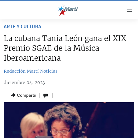
Enlaces
de
accesibilidad
ARTE Y CULTURA
TITULARES
Ir
La cubana Tania León gana el XIX
al
CUBA
Premio SGAE de la Música
contenido
ESTADOS UNIDOS
principal
CUBA
Iberoamericana
Ir
AMÉRICA LATINA
DERECHOS HUMANOS
ESTADOS UNIDOS
a
Redacción Martí Noticias
INMIGRACIÓN
la
#11JCUBA, 5 AÑOS DESPUÉS
AMÉRICA 250
diciembre 04, 2023
navegación
MUNDO
INFORME DEL DEPARTAMENTO DE ESTADO DE EEUU
principal
SOBRE CUBA
Compartir
DEPORTES
Ir
a
ARTE Y ENTRETENIMIENTO
la
OPINIÓN GRÁFICA
búsqueda
AUDIOVISUALES MARTÍ