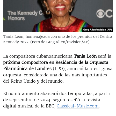
RADIO MARTÍ
ESPECIALES
MULTIMEDIA
ESPECIALES
EDITORIALES
LA REALIDAD DE LA VIVIENDA EN CUBA
Tania León, homenajeada con uno de los premios del Centro
Kennedy 2022. (Foto de Greg Allen/Invision/AP).
SER VIEJO EN CUBA
SÍGUENOS
KENTU-CUBANO
La compositora cubanoamericana
Tania León
será la
LOS SANTOS DE HIALEAH
próxima Compositora en Residencia de la Orquesta
Filarmónica de Londres
(LPO), anunció la prestigiosa
DESINFORMACIÓN RUSA EN AMÉRICA LATINA
orquesta, considerada una de las más importantes
LA INVASIÓN DE RUSIA A UCRANIA
del Reino Unido y del mundo.
El nombramiento abarcará dos temporadas, a partir
de septiembre de 2023, según reseñó la revista
digital musical de la BBC,
Classical-Music.com
.