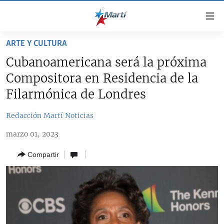
Enlaces
de
accesibilidad
ARTE Y CULTURA
TITULARES
Ir
Cubanoamericana será la próxima
al
CUBA
Compositora en Residencia de la
contenido
ESTADOS UNIDOS
principal
CUBA
Filarmónica de Londres
Ir
AMÉRICA LATINA
DERECHOS HUMANOS
ESTADOS UNIDOS
a
Redacción Martí Noticias
INMIGRACIÓN
la
#11JCUBA, 5 AÑOS DESPUÉS
AMÉRICA 250
marzo 01, 2023
navegación
MUNDO
INFORME DEL DEPARTAMENTO DE ESTADO DE EEUU
principal
SOBRE CUBA
Compartir
DEPORTES
Ir
a
ARTE Y ENTRETENIMIENTO
la
OPINIÓN GRÁFICA
búsqueda
AUDIOVISUALES MARTÍ