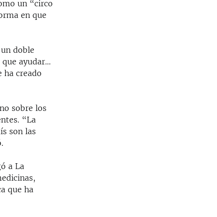
como un “circo
forma en que
 un doble
y que ayudar…
e ha creado
no sobre los
entes. “La
ís son las
.
gó a La
edicinas,
ca que ha