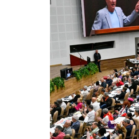
RADIO MARTÍ
ESPECIALES
MULTIMEDIA
ESPECIALES
EDITORIALES
LA REALIDAD DE LA VIVIENDA EN
CUBA
SER VIEJO EN CUBA
KENTU-CUBANO
LOS SANTOS DE HIALEAH
DESINFORMACIÓN RUSA EN
AMÉRICA LATINA
LA INVASIÓN DE RUSIA A UCRANIA