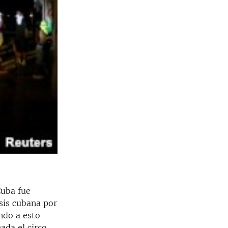
Cuba fue
sis cubana por
ndo a esto
ada el circo