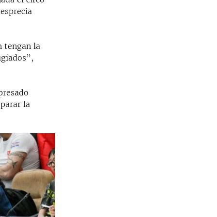
desprecia
n tengan la
ugiados”,
xpresado
parar la