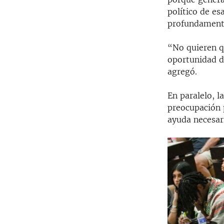
político de es
profundament
“No quieren q
oportunidad d
agregó.
En paralelo, l
preocupación p
ayuda necesari