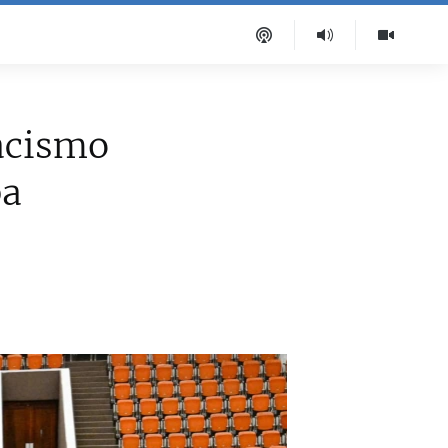
racismo
ba