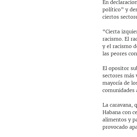
En declaracion
político” y d
ciertos sector
“Cierta izqui
racismo. El r
y el racismo 
las peores con
El opositor s
sectores más 
mayoría de lo
comunidades a
La caravana, 
Habana con ce
alimentos y p
provocado apa