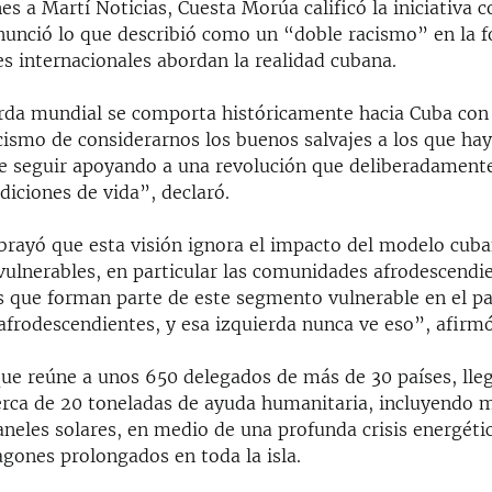
es a Martí Noticias, Cuesta Morúa calificó la iniciativa 
enunció lo que describió como un “doble racismo” en la 
es internacionales abordan la realidad cubana.
erda mundial se comporta históricamente hacia Cuba con
acismo de considerarnos los buenos salvajes a los que ha
de seguir apoyando a una revolución que deliberadament
diciones de vida”, declaró.
ubrayó que esta visión ignora el impacto del modelo cuba
vulnerables, en particular las comunidades afrodescendi
s que forman parte de este segmento vulnerable en el pa
frodescendientes, y esa izquierda nunca ve eso”, afirmó
que reúne a unos 650 delegados de más de 30 países, lle
rca de 20 toneladas de ayuda humanitaria, incluyendo m
aneles solares, en medio de una profunda crisis energéti
gones prolongados en toda la isla.