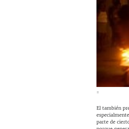
=
El también pr
especialmente 
parte de cier
porque genera