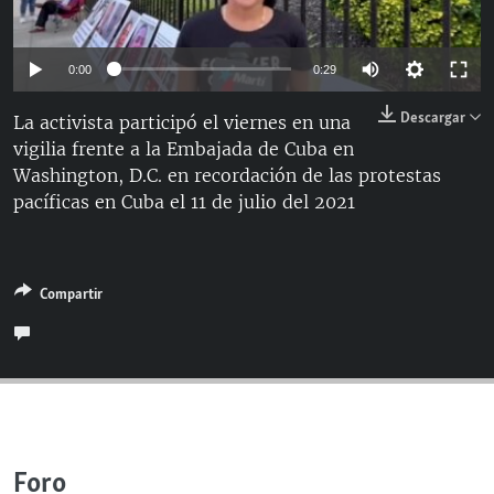
RADIO MARTÍ
ESPECIALES
Auto
0:00
0:29
MULTIMEDIA
ESPECIALES
144p
Descargar
La activista participó el viernes en una
EDITORIALES
LA REALIDAD DE LA VIVIENDA EN CUBA
vigilia frente a la Embajada de Cuba en
240p
Washington, D.C. en recordación de las protestas
SER VIEJO EN CUBA
360p
Auto
144p
240p
360p
SÍGUENOS
pacíficas en Cuba el 11 de julio del 2021
KENTU-CUBANO
480p
480p
720p
1080p
LOS SANTOS DE HIALEAH
720p
Compartir
DESINFORMACIÓN RUSA EN AMÉRICA LATINA
1080p
LA INVASIÓN DE RUSIA A UCRANIA
Foro