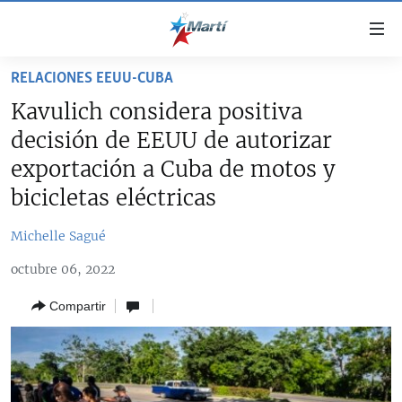
Enlaces
de
accesibilidad
RELACIONES EEUU-CUBA
TITULARES
Ir
Kavulich considera positiva
al
CUBA
decisión de EEUU de autorizar
contenido
ESTADOS UNIDOS
principal
CUBA
exportación a Cuba de motos y
Ir
AMÉRICA LATINA
bicicletas eléctricas
DERECHOS HUMANOS
ESTADOS UNIDOS
a
INMIGRACIÓN
la
#11JCUBA, 5 AÑOS DESPUÉS
AMÉRICA 250
Michelle Sagué
navegación
MUNDO
INFORME DEL DEPARTAMENTO DE ESTADO DE EEUU
principal
octubre 06, 2022
SOBRE CUBA
DEPORTES
Ir
Compartir
a
ARTE Y ENTRETENIMIENTO
la
OPINIÓN GRÁFICA
búsqueda
AUDIOVISUALES MARTÍ