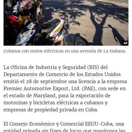
RADIO MARTÍ
ESPECIALES
MULTIMEDIA
ESPECIALES
EDITORIALES
LA REALIDAD DE LA VIVIENDA EN CUBA
SER VIEJO EN CUBA
Cubanos con motos eléctricas en una avenida de La Habana.
SÍGUENOS
KENTU-CUBANO
La Oficina de Industria y Seguridad (BIS) del
LOS SANTOS DE HIALEAH
Departamento de Comercio de los Estados Unidos
DESINFORMACIÓN RUSA EN AMÉRICA LATINA
emitió el 28 de septiembre una licencia a la empresa
Premier Automotive Export, Ltd. (PAE), con sede en
LA INVASIÓN DE RUSIA A UCRANIA
el estado de Maryland, para la exportación de
motorinas
y bicicletas eléctricas a cubanos y
empresas de propiedad privada en Cuba.
El Consejo Económico y Comercial EEUU-Cuba, una
entidad privada sin fines de lucro que monitorea las