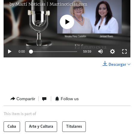
by
Martí Noticias | Martinoticias.com
No media source currently available
Auto
0:00
59:59
144p
Descargar
240p
Auto
144p
240p
360p
360p
480p
480p
720p
1080p
Compartir
Follow us
720p
This item is part of
1080p
Cuba
Arte y Cultura
Titulares