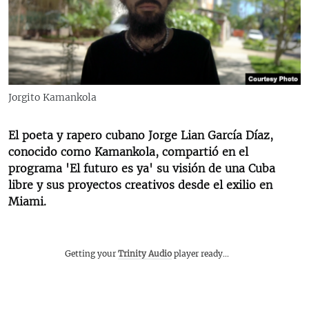
RADIO MARTÍ
ESPECIALES
MULTIMEDIA
ESPECIALES
EDITORIALES
LA REALIDAD DE LA VIVIENDA EN CUBA
Jorgito Kamankola
SER VIEJO EN CUBA
SÍGUENOS
El poeta y rapero cubano Jorge Lian García Díaz,
KENTU-CUBANO
conocido como Kamankola, compartió en el
LOS SANTOS DE HIALEAH
programa 'El futuro es ya' su visión de una Cuba
libre y sus proyectos creativos desde el exilio en
DESINFORMACIÓN RUSA EN AMÉRICA LATINA
Miami.
LA INVASIÓN DE RUSIA A UCRANIA
Getting your
Trinity Audio
player ready...