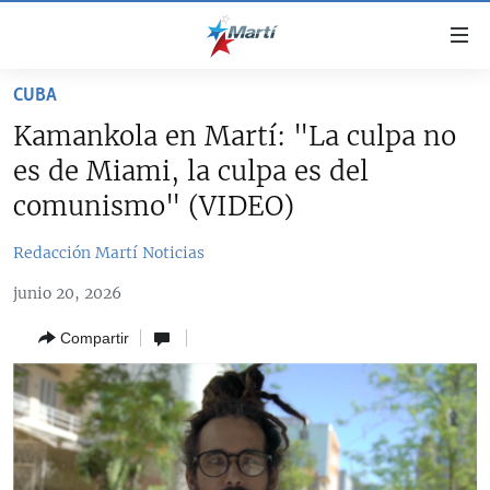
Enlaces
de
accesibilidad
CUBA
TITULARES
Ir
Kamankola en Martí: "La culpa no
al
CUBA
es de Miami, la culpa es del
contenido
ESTADOS UNIDOS
principal
CUBA
comunismo" (VIDEO)
Ir
AMÉRICA LATINA
DERECHOS HUMANOS
ESTADOS UNIDOS
a
Redacción Martí Noticias
INMIGRACIÓN
la
#11JCUBA, 5 AÑOS DESPUÉS
AMÉRICA 250
junio 20, 2026
navegación
MUNDO
INFORME DEL DEPARTAMENTO DE ESTADO DE EEUU
principal
SOBRE CUBA
Compartir
DEPORTES
Ir
a
ARTE Y ENTRETENIMIENTO
la
OPINIÓN GRÁFICA
búsqueda
AUDIOVISUALES MARTÍ