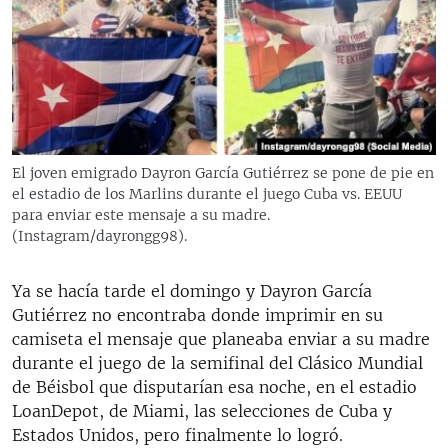
RADIO MARTÍ
ESPECIALES
MULTIMEDIA
ESPECIALES
EDITORIALES
LA REALIDAD DE LA VIVIENDA EN CUBA
SER VIEJO EN CUBA
El joven emigrado Dayron García Gutiérrez se pone de pie en
SÍGUENOS
el estadio de los Marlins durante el juego Cuba vs. EEUU
KENTU-CUBANO
para enviar este mensaje a su madre.
LOS SANTOS DE HIALEAH
(Instagram/dayrongg98).
DESINFORMACIÓN RUSA EN AMÉRICA LATINA
Ya se hacía tarde el domingo y Dayron García
LA INVASIÓN DE RUSIA A UCRANIA
Gutiérrez no encontraba donde imprimir en su
camiseta el mensaje que planeaba enviar a su madre
durante el juego de la semifinal del Clásico Mundial
de Béisbol que disputarían esa noche, en el estadio
LoanDepot, de Miami, las selecciones de Cuba y
Estados Unidos, pero finalmente lo logró.