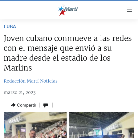
Enlaces
de
accesibilidad
CUBA
TITULARES
Ir
Joven cubano conmueve a las redes
al
CUBA
con el mensaje que envió a su
contenido
ESTADOS UNIDOS
principal
CUBA
madre desde el estadio de los
Ir
AMÉRICA LATINA
Marlins
DERECHOS HUMANOS
ESTADOS UNIDOS
a
INMIGRACIÓN
la
#11JCUBA, 5 AÑOS DESPUÉS
AMÉRICA 250
Redacción Martí Noticias
navegación
MUNDO
INFORME DEL DEPARTAMENTO DE ESTADO DE EEUU
principal
marzo 21, 2023
SOBRE CUBA
DEPORTES
Ir
Compartir
a
ARTE Y ENTRETENIMIENTO
la
OPINIÓN GRÁFICA
búsqueda
AUDIOVISUALES MARTÍ