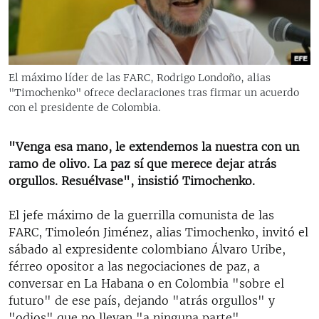
RADIO MARTÍ
ESPECIALES
MULTIMEDIA
ESPECIALES
El máximo líder de las FARC, Rodrigo Londoño, alias
EDITORIALES
LA REALIDAD DE LA VIVIENDA EN CUBA
"Timochenko" ofrece declaraciones tras firmar un acuerdo
con el presidente de Colombia.
SER VIEJO EN CUBA
SÍGUENOS
KENTU-CUBANO
"Venga esa mano, le extendemos la nuestra con un
ramo de olivo. La paz sí que merece dejar atrás
LOS SANTOS DE HIALEAH
orgullos. Resuélvase", insistió Timochenko.
DESINFORMACIÓN RUSA EN AMÉRICA LATINA
El jefe máximo de la guerrilla comunista de las
LA INVASIÓN DE RUSIA A UCRANIA
FARC, Timoleón Jiménez, alias Timochenko, invitó el
sábado al expresidente colombiano Álvaro Uribe,
férreo opositor a las negociaciones de paz, a
conversar en La Habana o en Colombia "sobre el
futuro" de ese país, dejando "atrás orgullos" y
"odios" que no llevan "a ninguna parte".