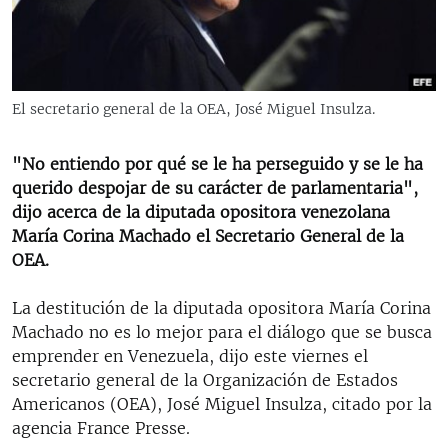
RADIO MARTÍ
ESPECIALES
MULTIMEDIA
ESPECIALES
El secretario general de la OEA, José Miguel Insulza.
EDITORIALES
LA REALIDAD DE LA VIVIENDA EN CUBA
SER VIEJO EN CUBA
"No entiendo por qué se le ha perseguido y se le ha
SÍGUENOS
querido despojar de su carácter de parlamentaria",
KENTU-CUBANO
dijo acerca de la diputada opositora venezolana
LOS SANTOS DE HIALEAH
María Corina Machado el Secretario General de la
OEA.
DESINFORMACIÓN RUSA EN AMÉRICA LATINA
LA INVASIÓN DE RUSIA A UCRANIA
La destitución de la diputada opositora María Corina
Machado no es lo mejor para el diálogo que se busca
emprender en Venezuela, dijo este viernes el
secretario general de la Organización de Estados
Americanos (OEA), José Miguel Insulza, citado por la
agencia France Presse.