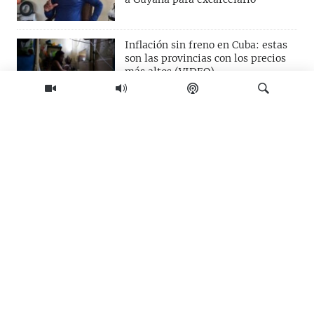
Inflación sin freno en Cuba: estas
son las provincias con los precios
más altos (VIDEO)
OPINIÓN. Cuba, el otro eclipse
Buscar
Les dijo que "si no los volvía a ver,
que la perdonaran", así se despidió
Lizandra Góngora de sus hijos
Falleció Jorge Messi, padre y
arquitecto de la carrera de Lionel
Messi