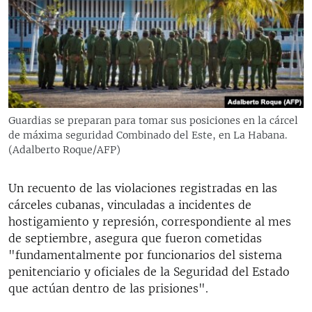
RADIO MARTÍ
ESPECIALES
MULTIMEDIA
ESPECIALES
EDITORIALES
LA REALIDAD DE LA VIVIENDA EN CUBA
SER VIEJO EN CUBA
Guardias se preparan para tomar sus posiciones en la cárcel
SÍGUENOS
de máxima seguridad Combinado del Este, en La Habana.
KENTU-CUBANO
(Adalberto Roque/AFP)
LOS SANTOS DE HIALEAH
Un recuento de las violaciones registradas en las
DESINFORMACIÓN RUSA EN AMÉRICA LATINA
cárceles cubanas, vinculadas a incidentes de
LA INVASIÓN DE RUSIA A UCRANIA
hostigamiento y represión, correspondiente al mes
de septiembre, asegura que fueron cometidas
"fundamentalmente por funcionarios del sistema
penitenciario y oficiales de la Seguridad del Estado
que actúan dentro de las prisiones".