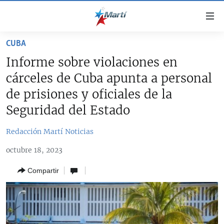
Enlaces
de
accesibilidad
CUBA
TITULARES
Ir
Informe sobre violaciones en
al
CUBA
cárceles de Cuba apunta a personal
contenido
ESTADOS UNIDOS
principal
CUBA
de prisiones y oficiales de la
Ir
AMÉRICA LATINA
Seguridad del Estado
DERECHOS HUMANOS
ESTADOS UNIDOS
a
INMIGRACIÓN
la
#11JCUBA, 5 AÑOS DESPUÉS
AMÉRICA 250
Redacción Martí Noticias
navegación
MUNDO
INFORME DEL DEPARTAMENTO DE ESTADO DE EEUU
principal
octubre 18, 2023
SOBRE CUBA
DEPORTES
Ir
Compartir
a
ARTE Y ENTRETENIMIENTO
la
OPINIÓN GRÁFICA
búsqueda
AUDIOVISUALES MARTÍ