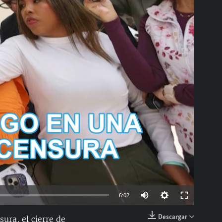
able
Auto
6:02
144p
Descargar
ura, el cierre de