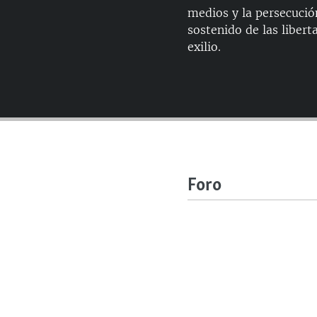
medios y la persecució
sostenido de las libert
exilio.
Foro