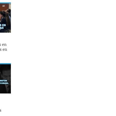
s en
s en
a