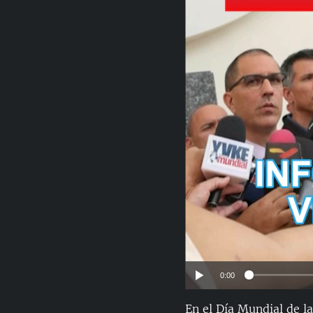
RADIO MARTÍ
ESPECIALES
MULTIMEDIA
ESPECIALES
EDITORIALES
LA REALIDAD DE LA VIVIENDA EN
CUBA
SER VIEJO EN CUBA
KENTU-CUBANO
LOS SANTOS DE HIALEAH
DESINFORMACIÓN RUSA EN
AMÉRICA LATINA
LA INVASIÓN DE RUSIA A UCRANIA
0:00
En el Día Mundial de l