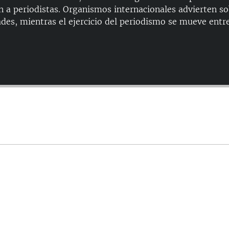
n a periodistas. Organismos internacionales advierten so
ades, mientras el ejercicio del periodismo se mueve entre
Auto
144p
240p
480p
720p