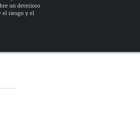
EMBED
bre un deterioro
240p
 el riesgo y el
360p
480p
720p
1080p
360p
1080p