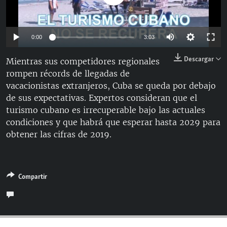
RADIO MARTÍ
ESPECIALES
Auto
0:00
3:03
MULTIMEDIA
ESPECIALES
144p
Descargar
Mientras sus competidores regionales
EDITORIALES
LA REALIDAD DE LA VIVIENDA EN CUBA
rompen récords de llegadas de
240p
SER VIEJO EN CUBA
vacacionistas extranjeros, Cuba se queda por debajo
Auto
144p
240p
360p
SÍGUENOS
360p
de sus expectativas. Expertos consideran que el
KENTU-CUBANO
turismo cubano es irrecuperable bajo las actuales
480p
480p
720p
1080p
LOS SANTOS DE HIALEAH
condiciones y que habrá que esperar hasta 2029 para
720p
obtener las cifras de 2019.
DESINFORMACIÓN RUSA EN AMÉRICA LATINA
1080p
LA INVASIÓN DE RUSIA A UCRANIA
Compartir