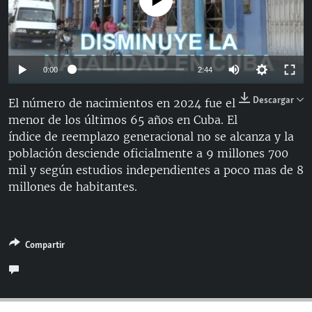
No media source currently available
RADIO MARTÍ
ESPECIALES
MULTIMEDIA
ESPECIALES
Auto
0:00
2:44
EDITORIALES
LA REALIDAD DE LA VIVIENDA EN CUBA
144p
Descargar
El número de nacimientos en 2024 fue el
SER VIEJO EN CUBA
menor de los últimos 65 años en Cuba. El
240p
SÍGUENOS
índice de reemplazo generacional no se alcanza y la
KENTU-CUBANO
360p
Auto
144p
240p
360p
población desciende oficialmente a 9 millones 700
LOS SANTOS DE HIALEAH
mil y según estudios independientes a poco mas de 8
480p
480p
720p
1080p
millones de habitantes.
DESINFORMACIÓN RUSA EN AMÉRICA LATINA
720p
LA INVASIÓN DE RUSIA A UCRANIA
1080p
Compartir