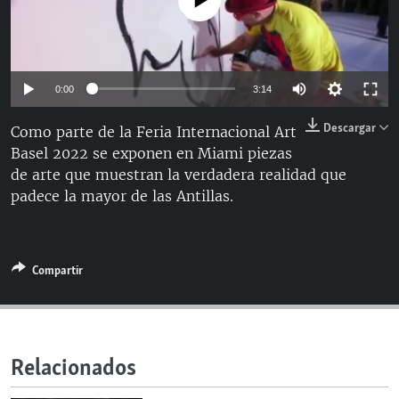
No media source currently available
RADIO MARTÍ
ESPECIALES
MULTIMEDIA
ESPECIALES
Auto
0:00
3:14
EDITORIALES
LA REALIDAD DE LA VIVIENDA EN CUBA
144p
Descargar
Como parte de la Feria Internacional Art
SER VIEJO EN CUBA
Basel 2022 se exponen en Miami piezas
240p
SÍGUENOS
de arte que muestran la verdadera realidad que
KENTU-CUBANO
360p
Auto
144p
240p
360p
padece la mayor de las Antillas.
LOS SANTOS DE HIALEAH
480p
480p
720p
1080p
DESINFORMACIÓN RUSA EN AMÉRICA LATINA
720p
Compartir
LA INVASIÓN DE RUSIA A UCRANIA
1080p
Relacionados