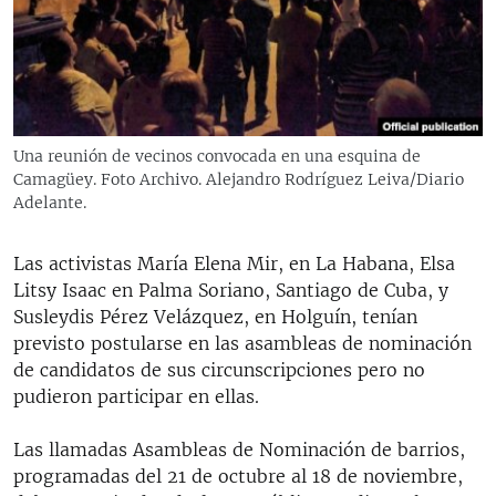
RADIO MARTÍ
ESPECIALES
MULTIMEDIA
ESPECIALES
EDITORIALES
LA REALIDAD DE LA VIVIENDA EN CUBA
Una reunión de vecinos convocada en una esquina de
Camagüey. Foto Archivo. Alejandro Rodríguez Leiva/Diario
SER VIEJO EN CUBA
SÍGUENOS
Adelante.
KENTU-CUBANO
LOS SANTOS DE HIALEAH
Las activistas María Elena Mir, en La Habana, Elsa
Litsy Isaac en Palma Soriano, Santiago de Cuba, y
DESINFORMACIÓN RUSA EN AMÉRICA LATINA
Susleydis Pérez Velázquez, en Holguín, tenían
LA INVASIÓN DE RUSIA A UCRANIA
previsto postularse en las asambleas de nominación
de candidatos de sus circunscripciones pero no
pudieron participar en ellas.
Las llamadas Asambleas de Nominación de barrios,
programadas del 21 de octubre al 18 de noviembre,