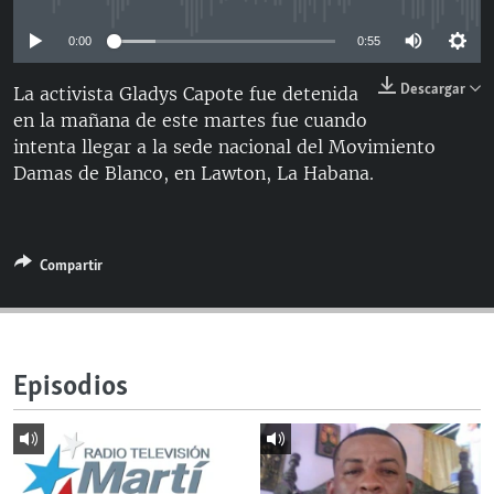
RADIO MARTÍ
0:00
0:55
ESPECIALES
Descargar
La activista Gladys Capote fue detenida
MULTIMEDIA
ESPECIALES
en la mañana de este martes fue cuando
EDITORIALES
LA REALIDAD DE LA VIVIENDA EN CUBA
intenta llegar a la sede nacional del Movimiento
Damas de Blanco, en Lawton, La Habana.
SER VIEJO EN CUBA
SÍGUENOS
KENTU-CUBANO
LOS SANTOS DE HIALEAH
Compartir
DESINFORMACIÓN RUSA EN AMÉRICA LATINA
LA INVASIÓN DE RUSIA A UCRANIA
Episodios