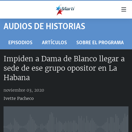
Enlaces
de
accesibilidad
AUDIOS DE HISTORIAS
TITULARES
Ir
al
CUBA
EPISODIOS
ARTÍCULOS
SOBRE EL PROGRAMA
contenido
ESTADOS UNIDOS
principal
CUBA
Impiden a Dama de Blanco llegar a
Ir
AMÉRICA LATINA
DERECHOS HUMANOS
ESTADOS UNIDOS
sede de ese grupo opositor en La
a
INMIGRACIÓN
la
#11JCUBA, 5 AÑOS DESPUÉS
AMÉRICA 250
Habana
navegación
MUNDO
INFORME DEL DEPARTAMENTO DE ESTADO DE EEUU
principal
noviembre 03, 2020
SOBRE CUBA
DEPORTES
Ir
Ivette Pacheco
a
ARTE Y ENTRETENIMIENTO
la
OPINIÓN GRÁFICA
búsqueda
AUDIOVISUALES MARTÍ
No media source currently available